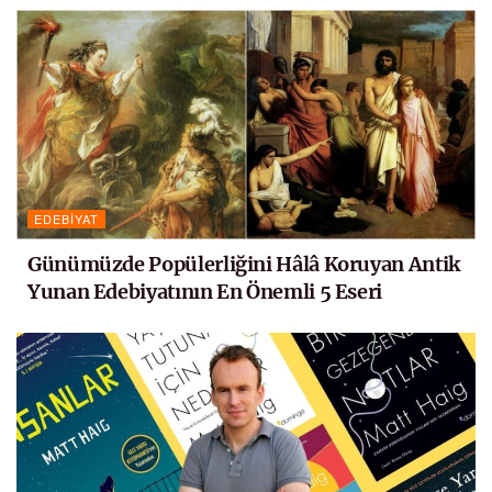
EDEBIYAT
Günümüzde Popülerliğini Hâlâ Koruyan Antik
Yunan Edebiyatının En Önemli 5 Eseri