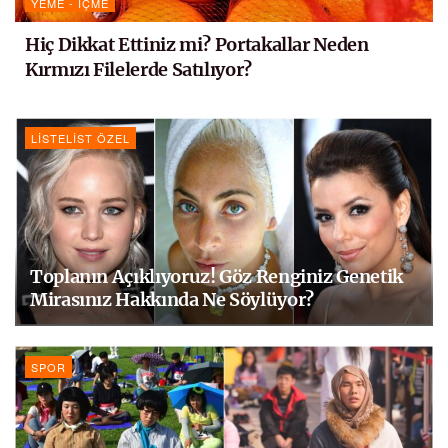
YEME - İÇME
Hiç Dikkat Ettiniz mi? Portakallar Neden
Kırmızı Filelerde Satılıyor?
LISTELIST ÖZEL
Toplanın Açıklıyoruz! Göz Renginiz Genetik
Mirasınız Hakkında Ne Söylüyor?
SPOR