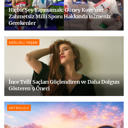
Hiçbir Şey Yapmamak: Güney Kore’nin
Zahmetsiz Milli Sporu Hakkında Bilmeniz
Gerekenler
SAĞLIKLI YAŞAM
İnce Telli Saçları Güçlendiren ve Daha Dolgun
Gösteren 9 Öneri
ASTROLOJI