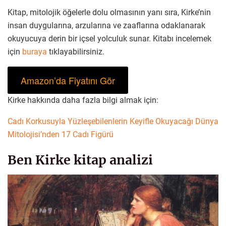
Kitap, mitolojik öğelerle dolu olmasının yanı sıra, Kirke’nin
insan duygularına, arzularına ve zaaflarına odaklanarak
okuyucuya derin bir içsel yolculuk sunar. Kitabı incelemek
için
buraya
tıklayabilirsiniz.
Amazon’da Fiyatını Gör
Kirke hakkında daha fazla bilgi almak için:
Cadı Korkusuyla Yüzleşebilenlerin Keyifle Okuyacağı Dünya
Mitolojisi’nden 17 Cadı Figürü
Ben Kirke kitap analizi