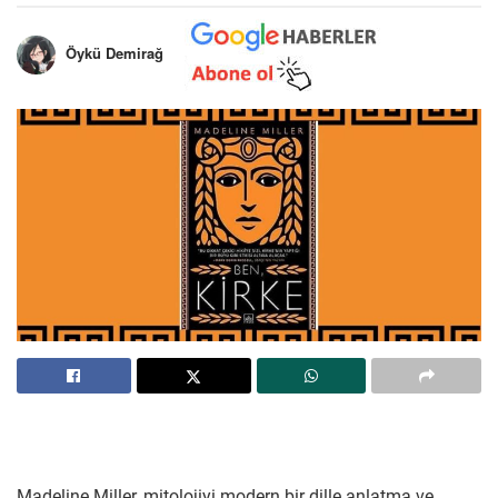
Öykü Demirağ
Madeline Miller, mitolojiyi modern bir dille anlatma ve