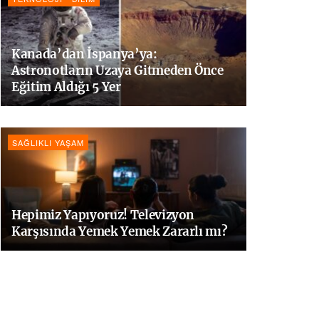
Kanada’dan İspanya’ya:
Astronotların Uzaya Gitmeden Önce
Eğitim Aldığı 5 Yer
SAĞLIKLI YAŞAM
Hepimiz Yapıyoruz! Televizyon
Karşısında Yemek Yemek Zararlı mı?