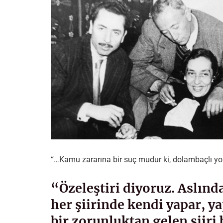
“…Kamu zararına bir suç mudur ki, dolambaçlı yo
“Özeleştiri diyoruz. Aslında
her şiirinde kendi yapar, y
bir zorunluktan gelen şiiri