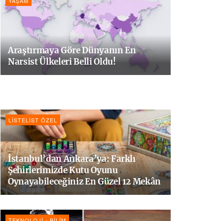
YAŞAM
Araştırmaya Göre Dünyanın En
Narsist Ülkeleri Belli Oldu!
LISTELIST ÖZEL
İstanbul’dan Ankara’ya: Farklı
Şehirlerimizde Kutu Oyunu
Oynayabileceğiniz En Güzel 12 Mekân
TEKNOLOJI - BILIM