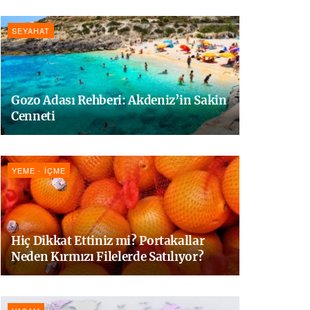
SEYAHAT
Gozo Adası Rehberi: Akdeniz’in Sakin
Cenneti
YEME - İÇME
Hiç Dikkat Ettiniz mi? Portakallar
Neden Kırmızı Filelerde Satılıyor?