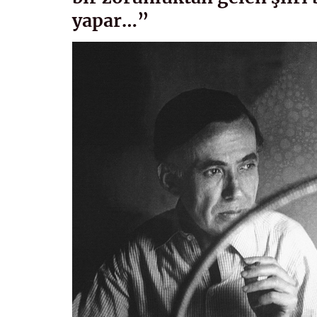
yapar…”