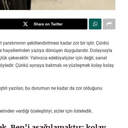
Share on Twitter
t yaratımının şekillendirilmesi kadar zor bir iştir. Çünkü
e hayallerinden yazıya dönüşen duygularıdır. Dolayısıyla
lük çekecektir. Yalnızca edebiyatçılar için değil, sanat
 böyledir. Çünkü aynaya bakmak ve yüzleşmek kolay kolay
ştiri yazıları, bu durumun ne kadar da zor olduğunu
inden verdiği özeleştiriyi, sizler için listeledik.
k, Ben’i aşağılamaktır; kolay