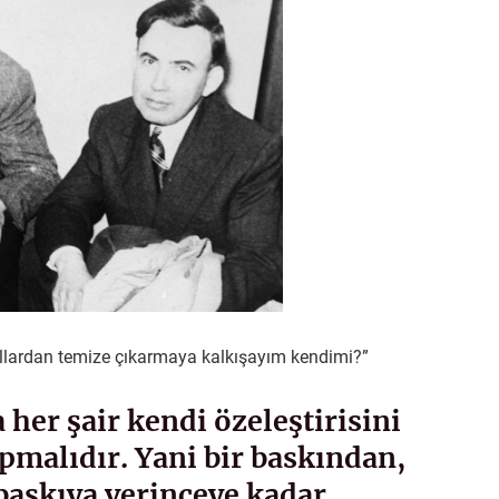
llardan temize çıkarmaya kalkışayım kendimi?”
 her şair kendi özeleştirisini
apmalıdır. Yani bir baskından,
 baskıya verinceye kadar