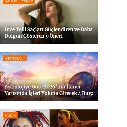
SAĞLIKLI YAŞAM
İnce Telli Saçları Güçlendiren ve Daha
Dolgun Gösteren 9 Öneri
ASTROLOJI
Astrolojiye Göre 2026’nın İkinci
Yarısında İşleri Yoluna Girecek 4 Burç
MÜZIK