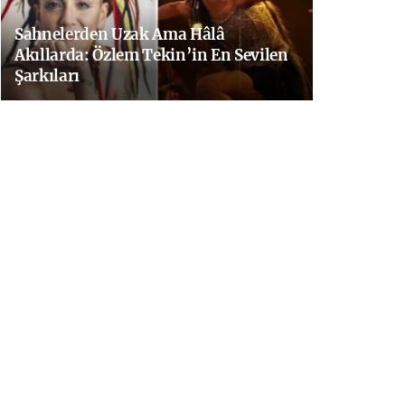
Sahnelerden Uzak Ama Hâlâ
Akıllarda: Özlem Tekin’in En Sevilen
Şarkıları