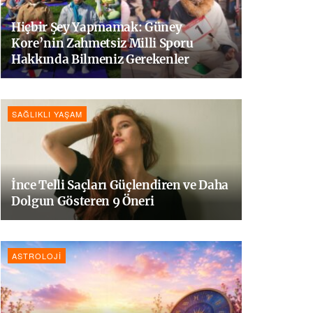
Hiçbir Şey Yapmamak: Güney
Kore’nin Zahmetsiz Milli Sporu
Hakkında Bilmeniz Gerekenler
SAĞLIKLI YAŞAM
İnce Telli Saçları Güçlendiren ve Daha
Dolgun Gösteren 9 Öneri
ASTROLOJI