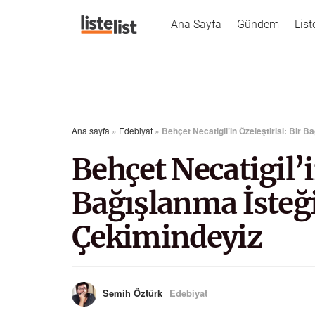
Ana Sayfa
Gündem
List
Ana sayfa
»
Edebiyat
»
Behçet Necatigil’in Özeleştirisi: Bir 
Behçet Necatigil’i
Bağışlanma İsteğ
Çekimindeyiz
Semih Öztürk
Edebiyat