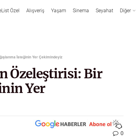
eList Özel
Alışveriş
Yaşam
Sinema
Seyahat
Diğer
Bağışlanma İsteğinin Yer Çekimindeyiz
n Özeleştirisi: Bir
inin Yer
0