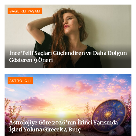
SAĞLIKLI YAŞAM
İnce Telli Saçları Güçlendiren ve Daha Dolgun
Gösteren 9 Öneri
ASTROLOJI
Astrolojiye Göre 2026’nın İkinci Yarısında
İşleri Yoluna Girecek 4 Burç