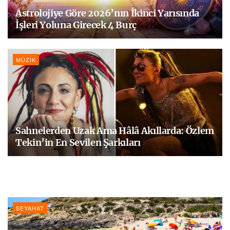
Astrolojiye Göre 2026’nın İkinci Yarısında
İşleri Yoluna Girecek 4 Burç
MÜZIK
Sahnelerden Uzak Ama Hâlâ Akıllarda: Özlem
Tekin’in En Sevilen Şarkıları
SEYAHAT