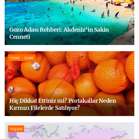
Gozo Adası Rehberi: Akdeniz’in Sakin
Cenneti
YEME - İÇME
Hiç Dikkat Ettiniz mi? Portakallar Neden
Kırmızı Filelerde Satılıyor?
YAŞAM