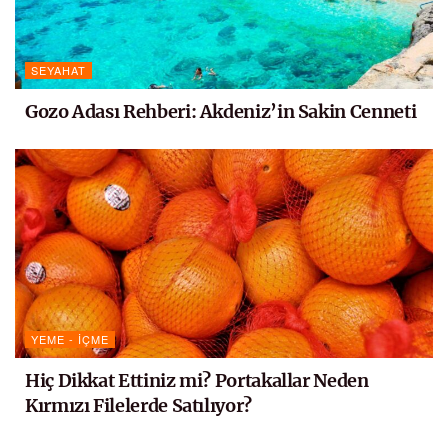
SEYAHAT
Gozo Adası Rehberi: Akdeniz’in Sakin Cenneti
YEME - İÇME
Hiç Dikkat Ettiniz mi? Portakallar Neden
Kırmızı Filelerde Satılıyor?