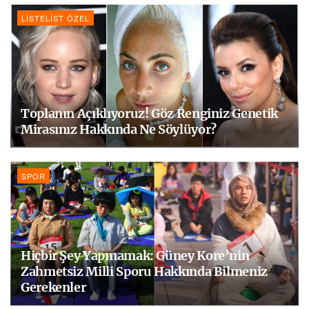
LISTELIST ÖZEL
Toplanın Açıklıyoruz! Göz Renginiz Genetik
Mirasınız Hakkında Ne Söylüyor?
SPOR
Hiçbir Şey Yapmamak: Güney Kore’nin
Zahmetsiz Milli Sporu Hakkında Bilmeniz
Gerekenler