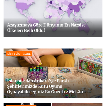
Araştırmaya Göre Dünyanın En Narsist
Ülkeleri Belli Oldu!
LISTELIST ÖZEL
İstanbul’dan Ankara’ya: Farklı
Şehirlerimizde Kutu Oyunu
Oynayabileceğiniz En Güzel 12 Mekân