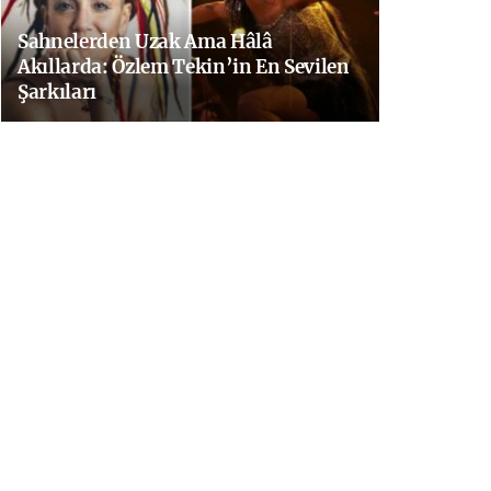
Sahnelerden Uzak Ama Hâlâ
Akıllarda: Özlem Tekin’in En Sevilen
Şarkıları