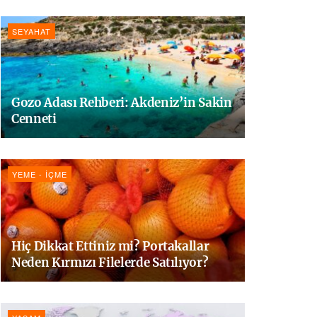
SEYAHAT
Gozo Adası Rehberi: Akdeniz’in Sakin
Cenneti
YEME - İÇME
Hiç Dikkat Ettiniz mi? Portakallar
Neden Kırmızı Filelerde Satılıyor?