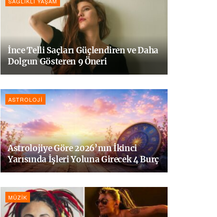
SAĞLIKLI YAŞAM
İnce Telli Saçları Güçlendiren ve Daha
Dolgun Gösteren 9 Öneri
ASTROLOJI
Astrolojiye Göre 2026’nın İkinci
Yarısında İşleri Yoluna Girecek 4 Burç
MÜZIK