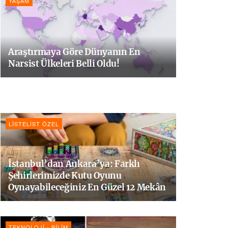
YAŞAM
Araştırmaya Göre Dünyanın En
Narsist Ülkeleri Belli Oldu!
LISTELIST ÖZEL
İstanbul’dan Ankara’ya: Farklı
Şehirlerimizde Kutu Oyunu
Oynayabileceğiniz En Güzel 12 Mekân
TEKNOLOJI - BILIM