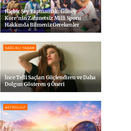
Hiçbir Şey Yapmamak: Güney
Kore’nin Zahmetsiz Milli Sporu
Hakkında Bilmeniz Gerekenler
SAĞLIKLI YAŞAM
İnce Telli Saçları Güçlendiren ve Daha
Dolgun Gösteren 9 Öneri
ASTROLOJI