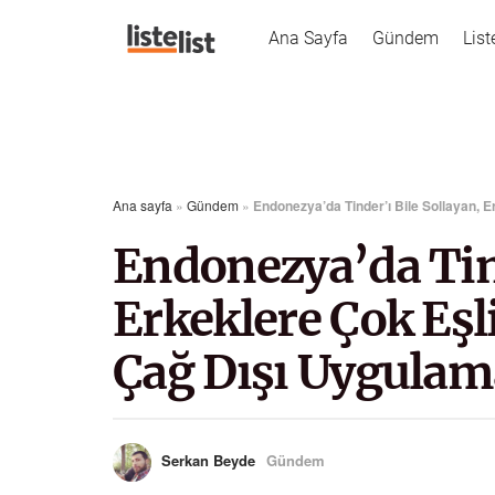
Ana Sayfa
Gündem
List
Ana sayfa
»
Gündem
»
Endonezya’da Tinder’ı Bile Sollayan, 
Endonezya’da Tind
Erkeklere Çok Eşl
Çağ Dışı Uygulam
Serkan Beyde
Gündem