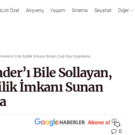
eList Özel
Alışveriş
Yaşam
Sinema
Seyahat
Diğer
Erkeklere Çok Eşlilik İmkanı Sunan Çağ Dışı Uygulama
er’ı Bile Sollayan,
ilik İmkanı Sunan
a
0