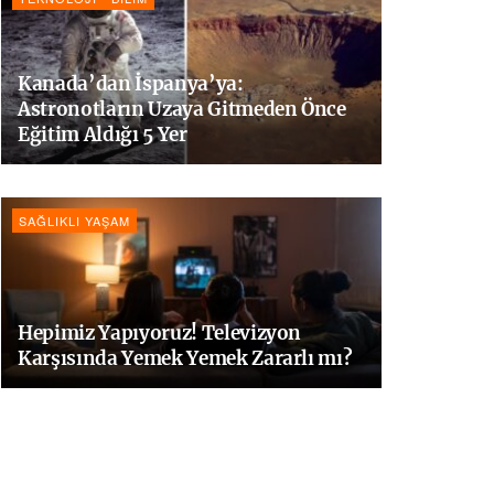
Kanada’dan İspanya’ya:
Astronotların Uzaya Gitmeden Önce
Eğitim Aldığı 5 Yer
SAĞLIKLI YAŞAM
Hepimiz Yapıyoruz! Televizyon
Karşısında Yemek Yemek Zararlı mı?