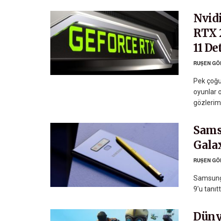
Nvid
RTX 
11 De
RUŞEN GÖ
Pek çoğu
oyunlar o
gözlerimi
Sams
Gala
RUŞEN GÖ
Samsung,
9'u tanıt
Düny