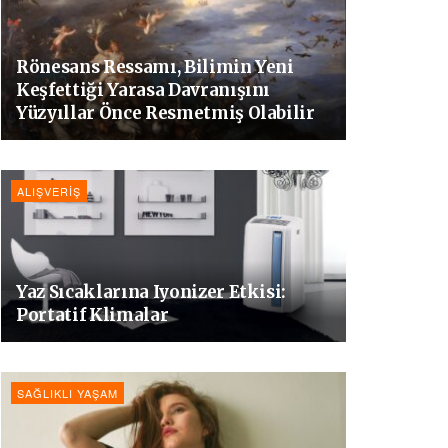
Rönesans Ressamı, Bilimin Yeni
Keşfettiği Yarasa Davranışını
Yüzyıllar Önce Resmetmiş Olabilir
ALIŞVERIŞ
Yaz Sıcaklarına Iyonizer Etkisi:
Portatif Klimalar
SAĞLIKLI YAŞAM