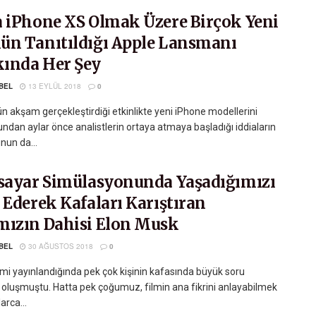
a iPhone XS Olmak Üzere Birçok Yeni
ün Tanıtıldığı Apple Lansmanı
ında Her Şey
BEL
13 EYLÜL 2018
0
n akşam gerçekleştirdiği etkinlikte yeni iPhone modellerini
Bundan aylar önce analistlerin ortaya atmaya başladığı iddiaların
nun da...
isayar Simülasyonunda Yaşadığımızı
 Ederek Kafaları Karıştıran
mızın Dahisi Elon Musk
BEL
30 AĞUSTOS 2018
0
lmi yayınlandığında pek çok kişinin kafasında büyük soru
ri oluşmuştu. Hatta pek çoğumuz, filmin ana fikrini anlayabilmek
arca...