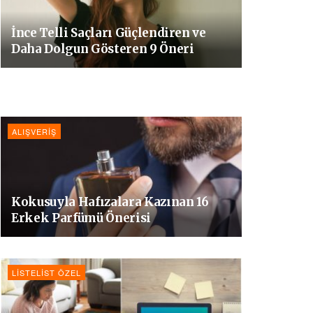
İnce Telli Saçları Güçlendiren ve
Daha Dolgun Gösteren 9 Öneri
ALIŞVERIŞ
Kokusuyla Hafızalara Kazınan 16
Erkek Parfümü Önerisi
LISTELIST ÖZEL