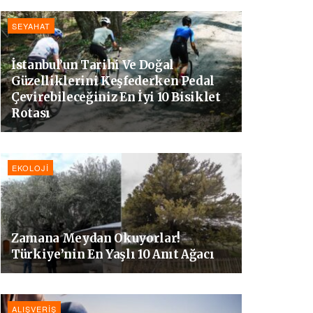
SEYAHAT
İstanbul’un Tarihi Ve Doğal
Güzelliklerini Keşfederken Pedal
Çevirebileceğiniz En İyi 10 Bisiklet
Rotası
EKOLOJI
Zamana Meydan Okuyorlar!
Türkiye’nin En Yaşlı 10 Anıt Ağacı
ALIŞVERIŞ