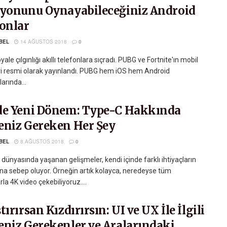
iyonunu Oynayabileceğiniz Android
fonlar
BEL
14 AĞUSTOS 2018
0
yale çılgınlığı akıllı telefonlara sıçradı. PUBG ve Fortnite'ın mobil
i resmi olarak yayınlandı. PUBG hem iOS hem Android
arında...
de Yeni Dönem: Type-C Hakkında
eniz Gereken Her Şey
BEL
8 AĞUSTOS 2018
0
 dünyasında yaşanan gelişmeler, kendi içinde farklı ihtiyaçların
a sebep oluyor. Örneğin artık kolayca, neredeyse tüm
rla 4K video çekebiliyoruz....
tırırsan Kızdırırsın: UI ve UX İle İlgili
eniz Gerekenler ve Aralarındaki