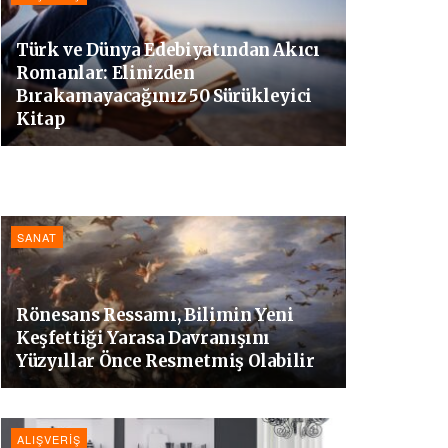
Türk ve Dünya Edebiyatından Akıcı
Romanlar: Elinizden
Bırakamayacağınız 50 Sürükleyici
Kitap
SANAT
Rönesans Ressamı, Bilimin Yeni
Keşfettiği Yarasa Davranışını
Yüzyıllar Önce Resmetmiş Olabilir
ALIŞVERIŞ