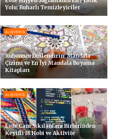
Evde Hijyen Sağlamanın En Pratik
Yolu: Buharlı Temizleyiciler
ALIŞVERIŞ
Ruhunuzu Dinlendirin: Mandala
Çizimi ve En İyi Mandala Boyama
Kitapları
ALIŞVERIŞ
Evde Canı Sıkılanlara Birbirinden
Keyifli 18 Hobi ve Aktivite