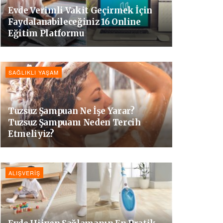
Evde Verimli Vakit Geçirmek İçin
Faydalanabileceğiniz 16 Online
Eğitim Platformu
SAĞLIKLI YAŞAM
Tuzsuz Şampuan Ne İşe Yarar?
Tuzsuz Şampuanı Neden Tercih
Etmeliyiz?
ALIŞVERIŞ