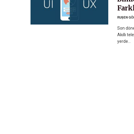
Fark
RUŞEN GÖ
Son döne
Akıllı te
yerde...