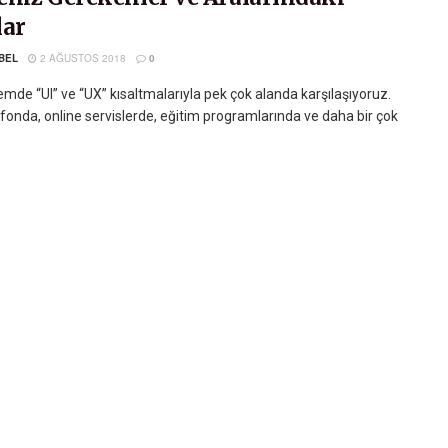
lar
BEL
2 AĞUSTOS 2018
0
mde “UI” ve “UX” kısaltmalarıyla pek çok alanda karşılaşıyoruz.
lefonda, online servislerde, eğitim programlarında ve daha bir çok