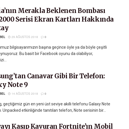
ia’nın Merakla Beklenen Bombası
2000 Serisi Ekran Kartları Hakkında
tay
BEL
29 AĞUSTOS 2018
0
muz bilgisayarımızın başına geçince öyle ya da böyle çeşitli
ynuyoruz. Bu basit bir Facebook oyunu da olabiliyor,
zi...
ung’tan Canavar Gibi Bir Telefon:
xy Note 9
BEL
14 AĞUSTOS 2018
0
 geçtiğimiz gün en yeni üst seviye akıllı telefonu Galaxy Note
tı. Unpacked etkinliğinde tanıtılan telefon, Note serisinin bir...
ayı Kasıp Kavuran Fortnite’ın Mobil