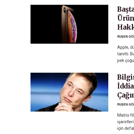
Başt
Ürün
Hakk
RUŞEN GÖ
Apple, dü
tanıttı. 
pek çoğu
Bilg
İddia
Çağı
RUŞEN GÖ
Matrix fi
işaretle
için defal