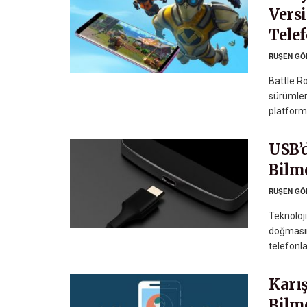
Vers
Tele
RUŞEN GÖ
Battle Ro
sürümler
platforml
USB’
Bilm
RUŞEN GÖ
Teknoloji
doğmasın
telefonla
Karış
Bilm