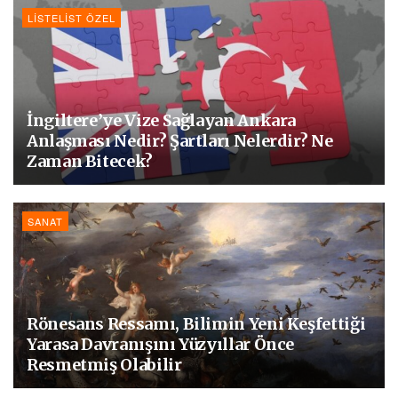
LISTELIST ÖZEL
İngiltere’ye Vize Sağlayan Ankara
Anlaşması Nedir? Şartları Nelerdir? Ne
Zaman Bitecek?
SANAT
Rönesans Ressamı, Bilimin Yeni Keşfettiği
Yarasa Davranışını Yüzyıllar Önce
Resmetmiş Olabilir