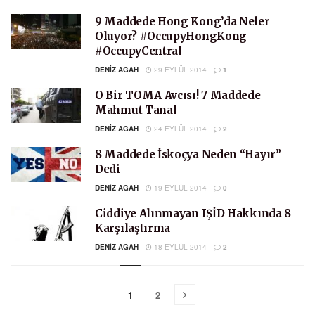
9 Maddede Hong Kong’da Neler
Oluyor? #OccupyHongKong
#OccupyCentral
DENIZ AGAH
29 EYLÜL 2014
1
O Bir TOMA Avcısı! 7 Maddede
Mahmut Tanal
DENIZ AGAH
24 EYLÜL 2014
2
8 Maddede İskoçya Neden “Hayır”
Dedi
DENIZ AGAH
19 EYLÜL 2014
0
Ciddiye Alınmayan IŞİD Hakkında 8
Karşılaştırma
DENIZ AGAH
18 EYLÜL 2014
2
1
2