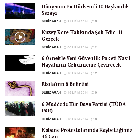
Dünyanın En Görkemli 10 Başkanlık
Sarayı
DENIZ AGAH
31 EKIM 2014
5
Kuzey Kore Hakkında Şok Edici 11
Gerçek
DENIZ AGAH
30 EKIM 2014
2
6 Örnekle Yeni Güvenlik Paketi Nasıl
Hayatınızı Cehenneme Çevirecek
DENIZ AGAH
16 EKIM 2014
2
Ebola’nın 8 Belirtisi
DENIZ AGAH
15 EKIM 2014
0
6 Maddede Hür Dava Partisi (HÜDA
PAR)
DENIZ AGAH
10 EKIM 2014
0
Kobane Protestolarında Kaybettiğimiz
36 Can