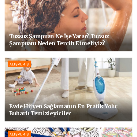
Tuzsuz Şampuan Ne İşe Yarar? Tuzsuz
Şampuanı Neden Tercih Etmeliyiz?
ALIŞVERIŞ
Evde Hijyen Sağlamanın En Pratik Yolu:
Buharlı Temizleyiciler
ALIŞVERIŞ