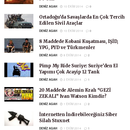
DENIZ AGAH
10 EKIM 2014
0
Ortadoğu’da Savaşlarda En Çok Tercih
Edilen Sivil Araçlar
DENIZ AGAH
10 EKIM 2014
0
8 Maddede Kobani Kuşatması, IŞİD,
YPG, PYD ve Türkmenler
DENIZ AGAH
8 EKIM 2014
2
Pimp My Ride Suriye: Suriye’den El
Yapımı Çok Acayip 12 Tank
DENIZ AGAH
2 EKIM 2014
1
20 Maddede Alemin Kralı “GEZİ
ZEKALI” Ivan Watson Kimdir?
DENIZ AGAH
1 EKIM 2014
2
İnternetten İndirebileceğiniz Siber
Silah Stuxnet
DENIZ AGAH
1 EKIM 2014
1