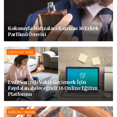
Kokusuyla Hafızalara Kazınan 16 Erkek
Parfümü Önerisi
LISTELIST ÖZEL
Evde Verimli Vakit Geçirmek İçin
Faydalanabileceğiniz 16 Online Eğitim
Platformu
SAĞLIKLI YAŞAM