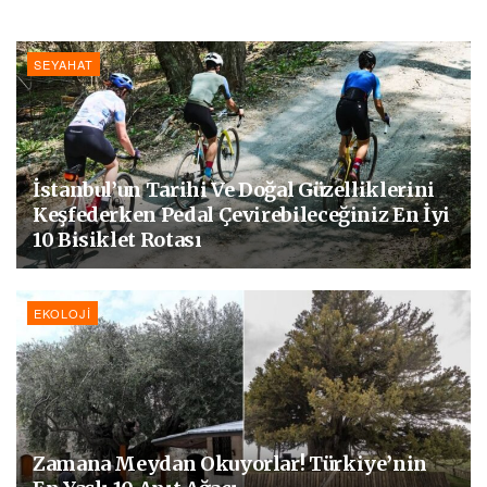
SEYAHAT
İstanbul’un Tarihi Ve Doğal Güzelliklerini
Keşfederken Pedal Çevirebileceğiniz En İyi
10 Bisiklet Rotası
EKOLOJI
Zamana Meydan Okuyorlar! Türkiye’nin