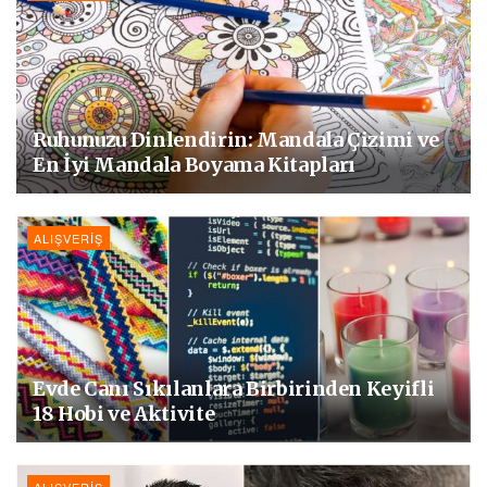
Ruhunuzu Dinlendirin: Mandala Çizimi ve
En İyi Mandala Boyama Kitapları
ALIŞVERIŞ
Evde Canı Sıkılanlara Birbirinden Keyifli
18 Hobi ve Aktivite