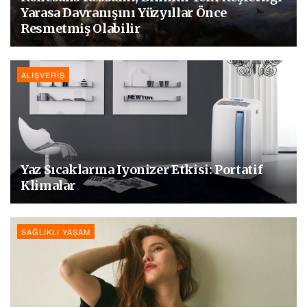
Yarasa Davranışını Yüzyıllar Önce
Resmetmiş Olabilir
ALIŞVERIŞ
Yaz Sıcaklarına Iyonizer Etkisi: Portatif
Klimalar
SAĞLIKLI YAŞAM