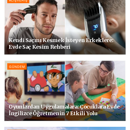
ALIŞVERIŞ
Kendi Saçını Kesmek İsteyen Erkeklere:
Evde Saç Kesim Rehberi
GÜNDEM
Oyunlardan Uygulamalara: Çocuklara Evde
İngilizce Öğretmenin 7 Etkili Yolu