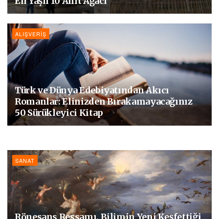
En Yaşlı 10 Anıt Ağacı
ALIŞVERIŞ
Türk ve Dünya Edebiyatından Akıcı
Romanlar: Elinizden Bırakamayacağınız
50 Sürükleyici Kitap
SANAT
Rönesans Ressamı, Bilimin Yeni Keşfettiği