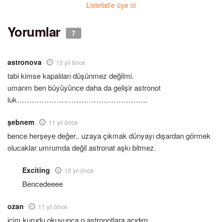
Listelist'e üye ol
Yorumlar
7
astronova
10 yıl önce
tabi kimse kapalıları düşünmez değilmi.
umarım ben büyüyünce daha da gelişir astronot
luk……………………………………………..
şebnem
11 yıl önce
bence herşeye değer.. uzaya çıkmak dünyayı dışardan görmek
olucaklar umrumda değil astronat aşkı bitmez.
Exciting
10 yıl önce
Bencedeeee
ozan
11 yıl önce
içim kurudu okuyunca o astronotlara acıdım