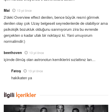
Mai
13 yıl önce
2’deki Overview effect denilen, bence büyük resmi görmek
denilen olay çok Uzay belgeseli seyredenlerde de olabiliyor ama
psikolojik bozukluk olduğunu sanmıyorum zira bu evrende
gerçekten o kadar ufak bir noktayız ki. Yani umuyorum
normalimdir:)
beethoven
13 yıl önce
içimde ölmüş olan astronotun kemiklerini sızlattınız lan…
Fatoş
13 yıl önce
hakikaten ya
İlgili
İçerikler