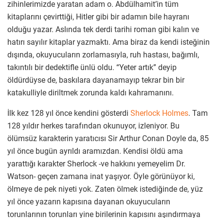
zihinlerimizde yaratan adam o. Abdülhamit’in tüm
kitaplarını çevirttiği, Hitler gibi bir adamın bile hayranı
olduğu yazar. Aslında tek derdi tarihi roman gibi kalın ve
hatırı sayılır kitaplar yazmaktı. Ama biraz da kendi isteğinin
dışında, okuyucuların zorlamasıyla, ruh hastası, bağımlı,
takıntılı bir dedektifle ünlü oldu. “Yeter artık” deyip
öldürdüyse de, baskılara dayanamayıp tekrar bin bir
katakulliyle diriltmek zorunda kaldı kahramanını.
İlk kez 128 yıl önce kendini gösterdi
Sherlock Holmes
. Tam
128 yıldır herkes tarafından okunuyor, izleniyor. Bu
ölümsüz karakterin yaratıcısı Sir Arthur Conan Doyle da, 85
yıl önce bugün ayrıldı aramızdan. Kendisi öldü ama
yarattığı karakter Sherlock -ve hakkını yemeyelim Dr.
Watson- geçen zamana inat yaşıyor. Öyle görünüyor ki,
ölmeye de pek niyeti yok. Zaten ölmek istediğinde de, yüz
yıl önce yazarın kapısına dayanan okuyucuların
torunlarının torunları yine birilerinin kapısını aşındırmaya