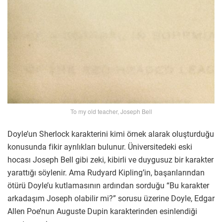
To my old teacher, Joseph Bell
Doyle’un Sherlock karakterini kimi örnek alarak oluşturduğu
konusunda fikir ayrılıkları bulunur. Üniversitedeki eski
hocası Joseph Bell gibi zeki, kibirli ve duygusuz bir karakter
yarattığı söylenir. Ama Rudyard Kipling’in, başarılarından
ötürü Doyle’u kutlamasının ardından sorduğu “Bu karakter
arkadaşım Joseph olabilir mi?” sorusu üzerine Doyle, Edgar
Allen Poe’nun Auguste Dupin karakterinden esinlendiği