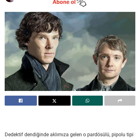
Dedektif dendiğinde aklımıza gelen o pardösülü, pipolu tipi