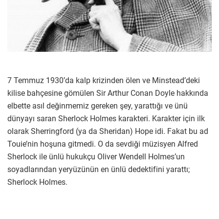
7 Temmuz 1930’da kalp krizinden ölen ve Minstead’deki
kilise bahçesine gömülen Sir Arthur Conan Doyle hakkında
elbette asıl değinmemiz gereken şey, yarattığı ve ünü
dünyayı saran Sherlock Holmes karakteri. Karakter için ilk
olarak Sherringford (ya da Sheridan) Hope idi. Fakat bu ad
Touie’nin hoşuna gitmedi. O da sevdiği müzisyen Alfred
Sherlock ile ünlü hukukçu Oliver Wendell Holmes’un
soyadlarından yeryüzünün en ünlü dedektifini yarattı;
Sherlock Holmes.