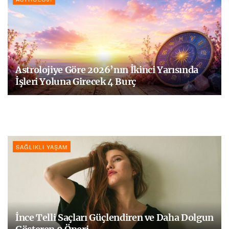
Astrolojiye Göre 2026’nın İkinci Yarısında
İşleri Yoluna Girecek 4 Burç
SAĞLIKLI YAŞAM
İnce Telli Saçları Güçlendiren ve Daha Dolgun