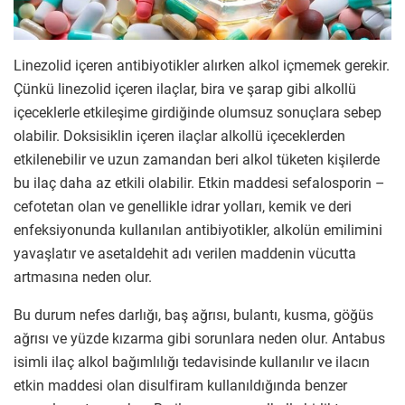
Linezolid içeren antibiyotikler alırken alkol içmemek gerekir.
Çünkü linezolid içeren ilaçlar, bira ve şarap gibi alkollü
içeceklerle etkileşime girdiğinde olumsuz sonuçlara sebep
olabilir. Doksisiklin içeren ilaçlar alkollü içeceklerden
etkilenebilir ve uzun zamandan beri alkol tüketen kişilerde
bu ilaç daha az etkili olabilir. Etkin maddesi sefalosporin –
cefotetan olan ve genellikle idrar yolları, kemik ve deri
enfeksiyonunda kullanılan antibiyotikler, alkolün emilimini
yavaşlatır ve asetaldehit adı verilen maddenin vücutta
artmasına neden olur.
Bu durum nefes darlığı, baş ağrısı, bulantı, kusma, göğüs
ağrısı ve yüzde kızarma gibi sorunlara neden olur. Antabus
isimli ilaç alkol bağımlılığı tedavisinde kullanılır ve ilacın
etkin maddesi olan disulfiram kullanıldığında benzer