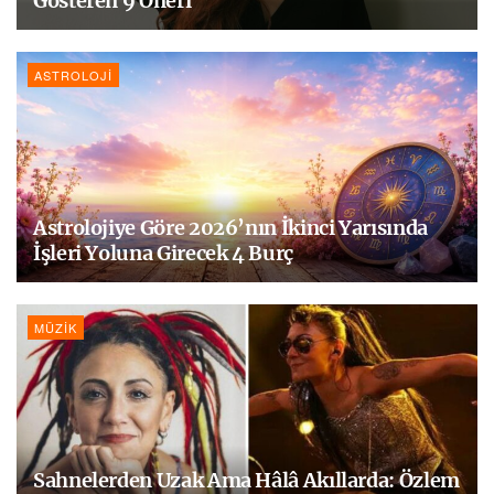
Gösteren 9 Öneri
ASTROLOJI
Astrolojiye Göre 2026’nın İkinci Yarısında
İşleri Yoluna Girecek 4 Burç
MÜZIK
Sahnelerden Uzak Ama Hâlâ Akıllarda: Özlem