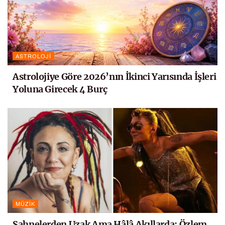
ASTROLOJI
Astrolojiye Göre 2026’nın İkinci Yarısında İşleri
Yoluna Girecek 4 Burç
MÜZIK
Sahnelerden Uzak Ama Hâlâ Akıllarda: Özlem