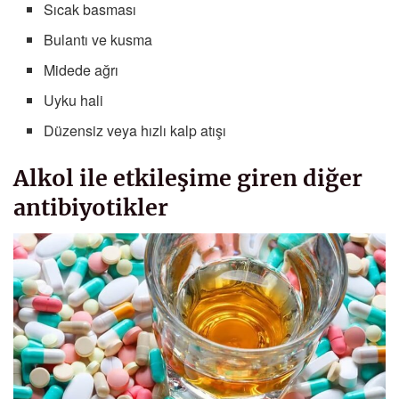
Sıcak basması
Bulantı ve kusma
Midede ağrı
Uyku hali
Düzensiz veya hızlı kalp atışı
Alkol ile etkileşime giren diğer
antibiyotikler