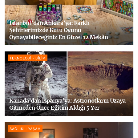
İstanbul’dan Ankara’ya: Farklı
Şehirlerimizde Kutu Oyunu
Oynayabileceğiniz En Güzel 12 Mekân
TEKNOLOJI - BILIM
Kanada’dan İspanya’ya: Astronotların Uzaya
Gitmeden Önce Eğitim Aldığı 5 Yer
SAĞLIKLI YAŞAM