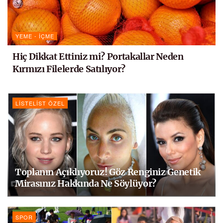
YEME - İÇME
Hiç Dikkat Ettiniz mi? Portakallar Neden
Kırmızı Filelerde Satılıyor?
LISTELIST ÖZEL
Toplanın Açıklıyoruz! Göz Renginiz Genetik
Mirasınız Hakkında Ne Söylüyor?
SPOR