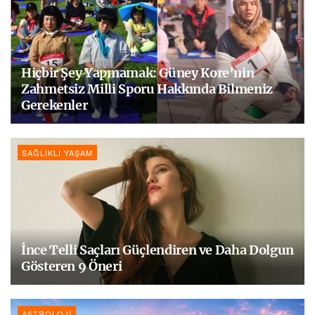
Hiçbir Şey Yapmamak: Güney Kore’nin
Zahmetsiz Milli Sporu Hakkında Bilmeniz
Gerekenler
SAĞLIKLI YAŞAM
İnce Telli Saçları Güçlendiren ve Daha Dolgun
Gösteren 9 Öneri
ASTROLOJI