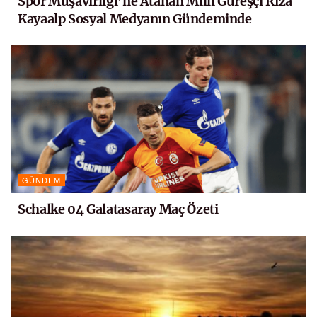
Spor Müşavirliği’ne Atanan Milli Güreşçi Rıza
Kayaalp Sosyal Medyanın Gündeminde
GÜNDEM
Schalke 04 Galatasaray Maç Özeti