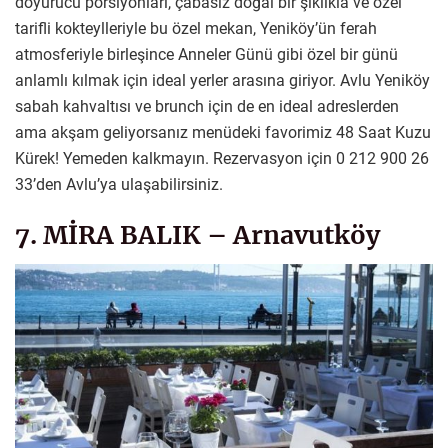
doyurucu porsiyonları, çabasız doğal bir şıklıkla ve özel
tarifli kokteylleriyle bu özel mekan, Yeniköy’ün ferah
atmosferiyle birleşince Anneler Günü gibi özel bir günü
anlamlı kılmak için ideal yerler arasına giriyor. Avlu Yeniköy
sabah kahvaltısı ve brunch için de en ideal adreslerden
ama akşam geliyorsanız menüdeki favorimiz 48 Saat Kuzu
Kürek! Yemeden kalkmayın. Rezervasyon için 0 212 900 26
33’den Avlu’ya ulaşabilirsiniz.
7. MİRA BALIK – Arnavutköy