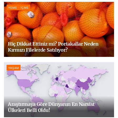
YEME - İÇME
Hiç Dikkat Ettiniz mi? Portakallar Neden
Kırmızı Filelerde Satılıyor?
YAŞAM
Araştırmaya Göre Dünyanın En Narsist
Ülkeleri Belli Oldu!