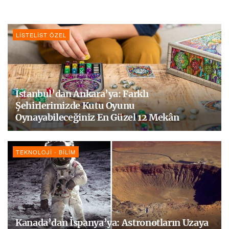
LISTELIST ÖZEL
İstanbul’dan Ankara’ya: Farklı
Şehirlerimizde Kutu Oyunu
Oynayabileceğiniz En Güzel 12 Mekân
TEKNOLOJI - BILIM
Kanada’dan İspanya’ya: Astronotların Uzaya