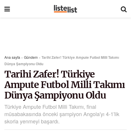
Ana sayfa
»
Gündem
»
Tarihi Zafer! Türkiye Ampute Futbol Milli Takımı
Dünya Şampiyonu Oldu
Tarihi Zafer! Türkiye
Ampute Futbol Milli Takımı
Dünya Şampiyonu Oldu
Türkiye Ampute Futbol Milli Takımı, final
müsabakasında önceki şampiyon Angola'yı 4-1'lik
skorla yenmeyi başardı.