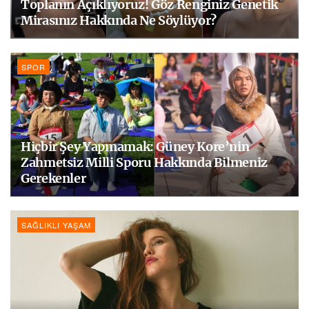
Toplanın Açıklıyoruz! Göz Renginiz Genetik
Mirasınız Hakkında Ne Söylüyor?
SPOR
Hiçbir Şey Yapmamak: Güney Kore’nin
Zahmetsiz Milli Sporu Hakkında Bilmeniz
Gerekenler
SAĞLIKLI YAŞAM