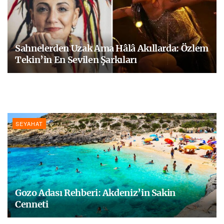
Sahnelerden Uzak Ama Hâlâ Akıllarda: Özlem
Tekin’in En Sevilen Şarkıları
SEYAHAT
Gozo Adası Rehberi: Akdeniz’in Sakin
Cenneti