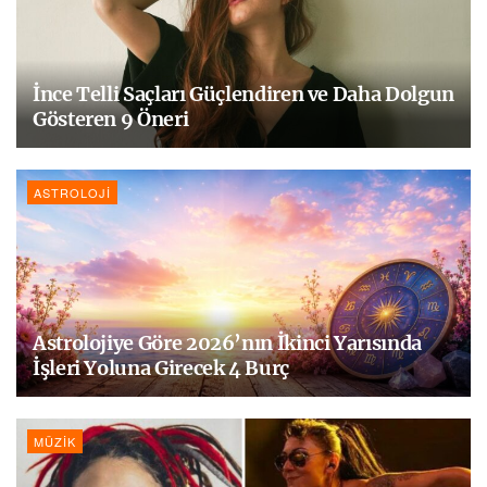
İnce Telli Saçları Güçlendiren ve Daha Dolgun
Gösteren 9 Öneri
ASTROLOJI
Astrolojiye Göre 2026’nın İkinci Yarısında
İşleri Yoluna Girecek 4 Burç
MÜZIK