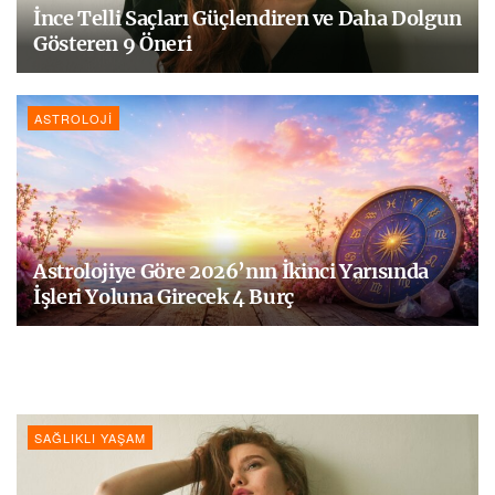
İnce Telli Saçları Güçlendiren ve Daha Dolgun
Gösteren 9 Öneri
ASTROLOJI
Astrolojiye Göre 2026’nın İkinci Yarısında
İşleri Yoluna Girecek 4 Burç
SAĞLIKLI YAŞAM