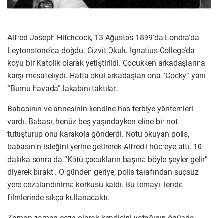
Alfred Joseph Hitchcock, 13 Ağustos 1899’da Londra’da
Leytonstone’da doğdu. Cizvit Okulu Ignatius College’da
koyu bir Katolik olarak yetiştirildi. Çocukken arkadaşlarına
karşı mesafeliydi. Hatta okul arkadaşları ona “Cocky” yani
“Burnu havada” lakabını taktılar.
Babasının ve annesinin kendine has terbiye yöntemleri
vardı. Babası, henüz beş yaşındayken eline bir not
tutuşturup onu karakola gönderdi. Notu okuyan polis,
babasının isteğini yerine getirerek Alfred’i hücreye attı. 10
dakika sonra da “Kötü çocukların başına böyle şeyler gelir”
diyerek bıraktı. O günden geriye, polis tarafından suçsuz
yere cezalandırılma korkusu kaldı. Bu temayı ileride
filmlerinde sıkça kullanacaktı.
Zaman zaman ceza olarak kendisini yatağının önünde