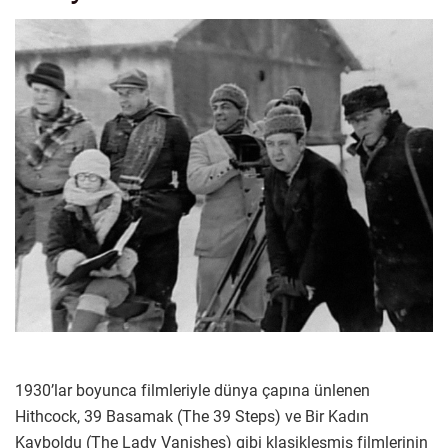
1930’lar boyunca filmleriyle dünya çapına ünlenen
Hithcock, 39 Basamak (The 39 Steps) ve Bir Kadın
Kayboldu (The Lady Vanishes) gibi klasikleşmiş filmlerinin