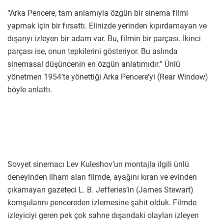
“Arka Pencere, tam anlamıyla özgün bir sinema filmi
yapmak için bir fırsattı. Elinizde yerinden kıpırdamayan ve
dışarıyı izleyen bir adam var. Bu, filmin bir parçası. İkinci
parçası ise, onun tepkilerini gösteriyor. Bu aslında
sinemasal düşüncenin en özgün anlatımıdır.” Ünlü
yönetmen 1954’te yönettiği Arka Pencere’yi (Rear Window)
böyle anlattı.
Sovyet sinemacı Lev Kuleshov’un montajla ilgili ünlü
deneyinden ilham alan filmde, ayağını kıran ve evinden
çıkamayan gazeteci L. B. Jefferies’in (James Stewart)
komşularını pencereden izlemesine şahit olduk. Filmde
izleyiciyi geren pek çok sahne dışarıdaki olayları izleyen