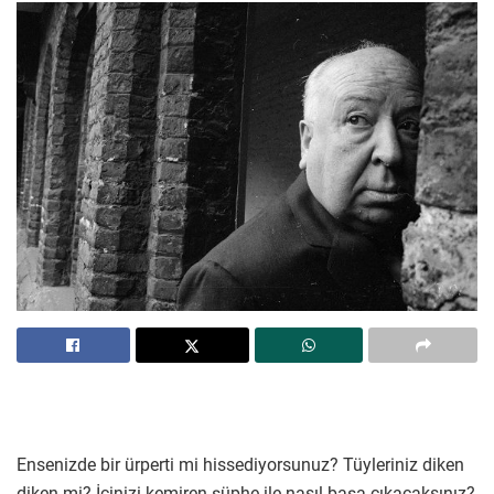
Ensenizde bir ürperti mi hissediyorsunuz? Tüyleriniz diken
diken mi? İçinizi kemiren şüphe ile nasıl başa çıkacaksınız?