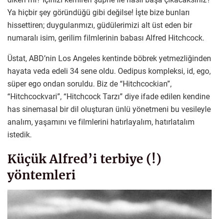
Ya hiçbir şey göründüğü gibi değilse! İşte bize bunları
hissettiren; duygularımızı, güdülerimizi alt üst eden bir
numaralı isim, gerilim filmlerinin babası Alfred Hitchcock.
Üstat, ABD’nin Los Angeles kentinde böbrek yetmezliğinden
hayata veda edeli 34 sene oldu. Oedipus kompleksi, id, ego,
süper ego ondan soruldu. Biz de “Hitchcockian”,
“Hitchcockvari”, “Hitchcock Tarzı” diye ifade edilen kendine
has sinemasal bir dil oluşturan ünlü yönetmeni bu vesileyle
analım, yaşamını ve filmlerini hatırlayalım, hatırlatalım
istedik.
Küçük Alfred’i terbiye (!)
yöntemleri