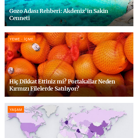
Gozo Adası Rehberi: Akdeniz’in Sakin
Cenneti
YEME - İÇME
Hiç Dikkat Ettiniz mi? Portakallar Neden
Kırmızı Filelerde Satılıyor?
YAŞAM