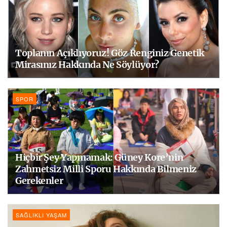
Toplanın Açıklıyoruz! Göz Renginiz Genetik
Mirasınız Hakkında Ne Söylüyor?
SPOR
Hiçbir Şey Yapmamak: Güney Kore’nin
Zahmetsiz Milli Sporu Hakkında Bilmeniz
Gerekenler
SAĞLIKLI YAŞAM