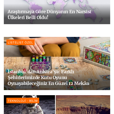
Araştırmaya Göre Dünyanın En Narsist
Ülkeleri Belli Oldu!
LISTELIST ÖZEL
İstanbul’dan Ankara’ya: Farklı
Şehirlerimizde Kutu Oyunu
Oynayabileceğiniz En Güzel 12 Mekân
TEKNOLOJI - BILIM