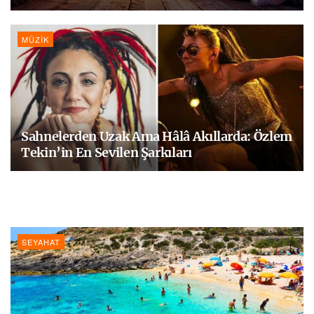
MÜZIK
Sahnelerden Uzak Ama Hâlâ Akıllarda: Özlem
Tekin’in En Sevilen Şarkıları
SEYAHAT