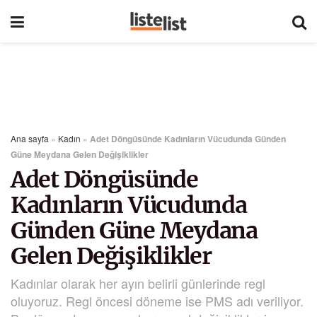
Ana sayfa
»
Kadın
»
Adet Döngüsünde Kadınların Vücudunda Günden
Güne Meydana Gelen Değişiklikler
Adet Döngüsünde
Kadınların Vücudunda
Günden Güne Meydana
Gelen Değişiklikler
Kadınlar olarak her ayın belirli günlerinde regl
oluyoruz. Regl öncesi döneme ise PMS adı veriliyor.