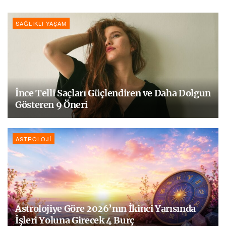
SAĞLIKLI YAŞAM
İnce Telli Saçları Güçlendiren ve Daha Dolgun
Gösteren 9 Öneri
ASTROLOJI
Astrolojiye Göre 2026’nın İkinci Yarısında
İşleri Yoluna Girecek 4 Burç