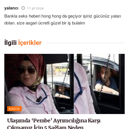
yalancı
11 yıl önce
Bankla seks heberi hong hong da geçiyor işiniz gücünüz yalan
dolan. size asgari ücretli güzel bir iş bulalım
İlgili
İçerikler
KADIN
Ulaşımda ‘Pembe’ Ayrımcılığına Karşı
Çıkmamız İçin 5 Sağlam Neden