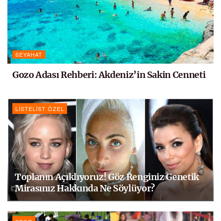
SEYAHAT
Gozo Adası Rehberi: Akdeniz’in Sakin Cenneti
LISTELIST ÖZEL
Toplanın Açıklıyoruz! Göz Renginiz Genetik
Mirasınız Hakkında Ne Söylüyor?