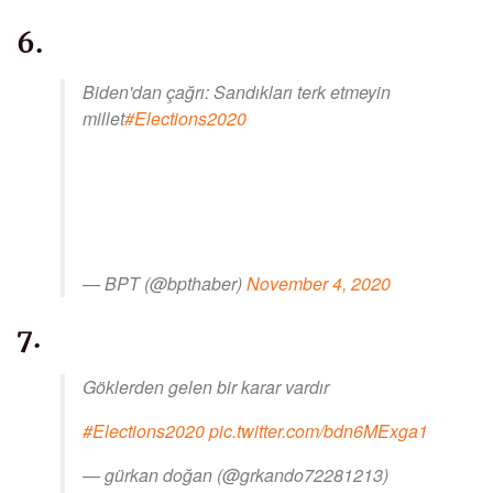
6.
Biden'dan çağrı: Sandıkları terk etmeyin
millet
#Elections2020
— BPT (@bpthaber)
November 4, 2020
7.
Göklerden gelen bir karar vardır
#Elections2020
pic.twitter.com/bdn6MExga1
— gürkan doğan (@grkando72281213)