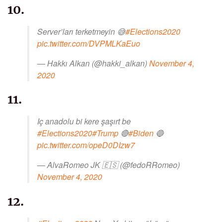
10.
Server’ları terketmeyin 😅
#Elections2020
pic.twitter.com/DVPMLKaEuo
— Hakkı Alkan (@hakki_alkan)
November 4,
2020
11.
Iç anadolu bi kere şaşırt be
#Elections2020
#Trump
🔴
#Biden
🔵
pic.twitter.com/opeD0DIzw7
— AlvaRomeo JK 🇪🇸 (@fedoRRomeo)
November 4, 2020
12.