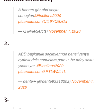
A habere gör abd seçim
sonuçları
#Elections2020
pic.twitter.com/UfL9YQBzOa
— Q (@leclercts)
November 4, 2020
2.
ABD başkanlık seçimlerinde pensilvanya
eyaletindeki sonuçlara göre 3. bir aday şoku
yaşanıyor.
#Elections2020
pic.twitter.com/kPTfaWJL1L
— dente⬅️ (@dente93313202)
November 4,
2020
3.