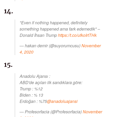
14.
"Even if nothing happened, definitely
something happened ama fark edemedik" –
Donald İhsan Trump
https://t.co/ufkoIrtTHk
— hakan demir (@suyorumcusu)
November
4, 2020
15.
Anadolu Ajansı :
ABD'de açılan ilk sandıklara göre:
Trump : %12
Biden : % 13
Erdoğan : %75
@anadoluajansi
— Profesorfacia (@Profesorfacia)
November