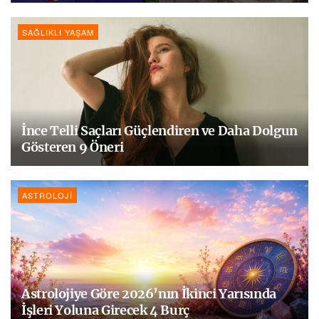
SAĞLIKLI YAŞAM
İnce Telli Saçları Güçlendiren ve Daha Dolgun
Gösteren 9 Öneri
ASTROLOJI
Astrolojiye Göre 2026’nın İkinci Yarısında
İşleri Yoluna Girecek 4 Burç