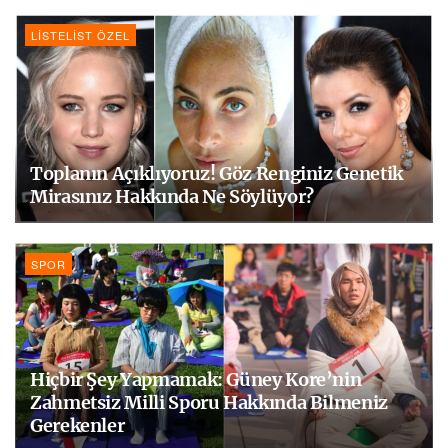
LISTELIST ÖZEL
Toplanın Açıklıyoruz! Göz Renginiz Genetik
Mirasınız Hakkında Ne Söylüyor?
SPOR
Hiçbir Şey Yapmamak: Güney Kore’nin
Zahmetsiz Milli Sporu Hakkında Bilmeniz
Gerekenler