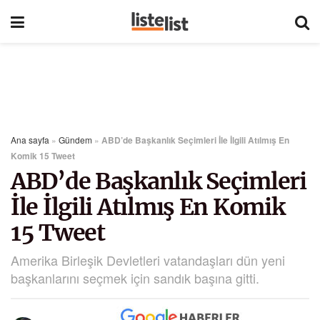
Ana sayfa
»
Gündem
»
ABD’de Başkanlık Seçimleri İle İlgili Atılmış En
Komik 15 Tweet
ABD’de Başkanlık Seçimleri
İle İlgili Atılmış En Komik
15 Tweet
Amerika Birleşik Devletleri vatandaşları dün yeni
başkanlarını seçmek için sandık başına gitti.