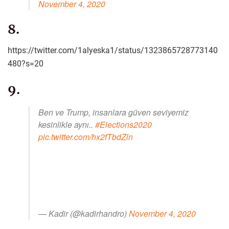
November 4, 2020
8.
https://twitter.com/1alyeska1/status/1323865728773140
480?s=20
9.
Ben ve Trump, insanlara güven seviyemiz
kesinlikle aynı..
#Elections2020
pic.twitter.com/hx2fTbdZln
— Kadir (@kadirhandro)
November 4, 2020