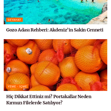
SEYAHAT
Gozo Adası Rehberi: Akdeniz’in Sakin Cenneti
YEME - İÇME
Hiç Dikkat Ettiniz mi? Portakallar Neden
Kırmızı Filelerde Satılıyor?