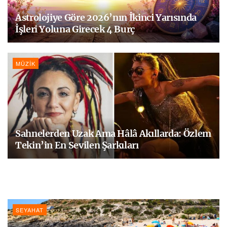
Astrolojiye Göre 2026’nın İkinci Yarısında
İşleri Yoluna Girecek 4 Burç
MÜZIK
Sahnelerden Uzak Ama Hâlâ Akıllarda: Özlem
Tekin’in En Sevilen Şarkıları
SEYAHAT