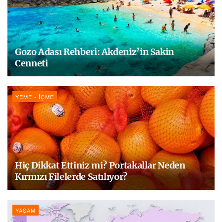
Gozo Adası Rehberi: Akdeniz’in Sakin
Cenneti
YEME - İÇME
Hiç Dikkat Ettiniz mi? Portakallar Neden
Kırmızı Filelerde Satılıyor?
YAŞAM