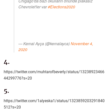
Chigago'da bazı okulların önünde plakasız
Chevrolet'ler var
#Elections2020
— Kemal Ayça (@kemalayca)
November 4,
2020
4.
https://twitter.com/muhtarofbeverly/status/13238923466
44299776?s=20
5.
https://twitter.com/1alyeska1/status/1323859203291840
512?s=20