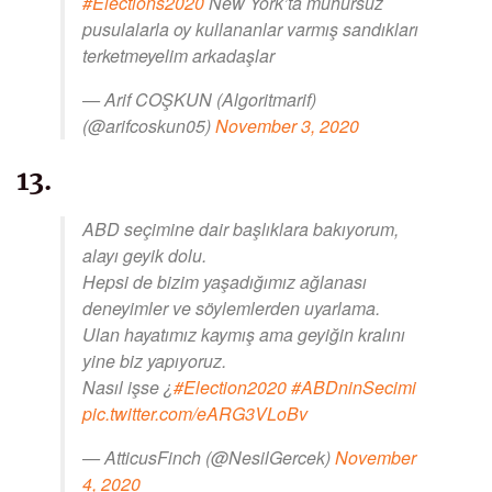
#Elections2020
New York’ta mühürsüz
pusulalarla oy kullananlar varmış sandıkları
terketmeyelim arkadaşlar
— Arif COŞKUN (Algoritmarif)
(@arifcoskun05)
November 3, 2020
13.
ABD seçimine dair başlıklara bakıyorum,
alayı geyik dolu.
Hepsi de bizim yaşadığımız ağlanası
deneyimler ve söylemlerden uyarlama.
Ulan hayatımız kaymış ama geyiğin kralını
yine biz yapıyoruz.
Nasıl işse ¿
#Election2020
#ABDninSecimi
pic.twitter.com/eARG3VLoBv
— AtticusFinch (@NesilGercek)
November
4, 2020