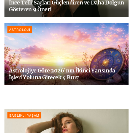
İnce Telli Saçları Güçlendiren ve Daha Dolgun
Gösteren 9 Öneri
ASTROLOJI
Astrolojiye Göre 2026’nın İkinci Yarısında
İşleri Yoluna Girecek 4 Burç
SAĞLIKLI YAŞAM