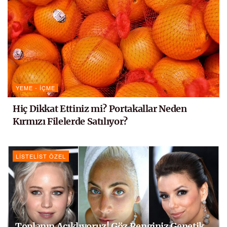
YEME - İÇME
Hiç Dikkat Ettiniz mi? Portakallar Neden
Kırmızı Filelerde Satılıyor?
LISTELIST ÖZEL
Toplanın Açıklıyoruz! Göz Renginiz Genetik