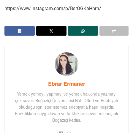
https://www.instagram.com/p/BsrOGKaHhrh/
Ebrar Ermaner
Yemek yemeyi, yapmayı ve yemek hakkında yazmayı
çok sever. Boğaziçi Üniversitesi Batı Dilleri ve Edebiyatı
okuduğu için ister istemez edebiyatla haşır neşirdir.
Farklılıklara saygı duyan ve farklılıkları seven minnoş bir
Boğaziçi kedisi.