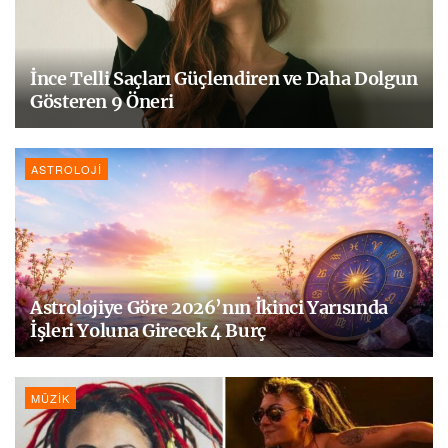
İnce Telli Saçları Güçlendiren ve Daha Dolgun
Gösteren 9 Öneri
ASTROLOJI
Astrolojiye Göre 2026’nın İkinci Yarısında
İşleri Yoluna Girecek 4 Burç
MÜZIK