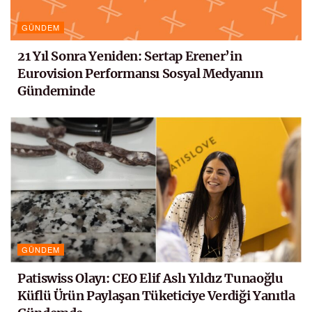
GÜNDEM
21 Yıl Sonra Yeniden: Sertap Erener’in
Eurovision Performansı Sosyal Medyanın
Gündeminde
GÜNDEM
Patiswiss Olayı: CEO Elif Aslı Yıldız Tunaoğlu
Küflü Ürün Paylaşan Tüketiciye Verdiği Yanıtla