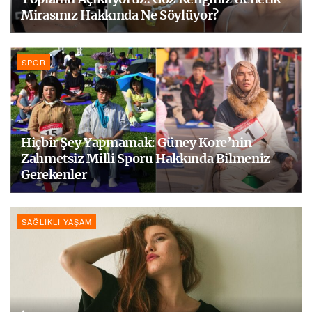
Mirasınız Hakkında Ne Söylüyor?
SPOR
Hiçbir Şey Yapmamak: Güney Kore’nin
Zahmetsiz Milli Sporu Hakkında Bilmeniz
Gerekenler
SAĞLIKLI YAŞAM