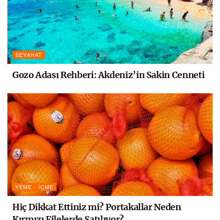
SEYAHAT
Gozo Adası Rehberi: Akdeniz’in Sakin Cenneti
YEME - İÇME
Hiç Dikkat Ettiniz mi? Portakallar Neden
Kırmızı Filelerde Satılıyor?