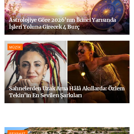
Astrolojiye Göre 2026’nın İkinci Yarısında
İşleri Yoluna Girecek 4 Burç
MÜZIK
Sahnelerden Uzak Ama Hâlâ Akıllarda: Özlem
Tekin’in En Sevilen Şarkıları
SEYAHAT