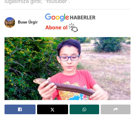
lügatımıza girdi; “Youtuber”.
Buse Ürgir