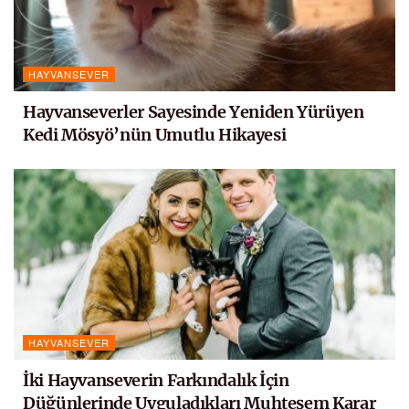
HAYVANSEVER
Hayvanseverler Sayesinde Yeniden Yürüyen
Kedi Mösyö’nün Umutlu Hikayesi
HAYVANSEVER
İki Hayvanseverin Farkındalık İçin
Düğünlerinde Uyguladıkları Muhteşem Karar