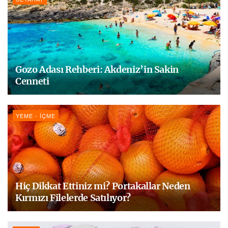
Gozo Adası Rehberi: Akdeniz’in Sakin
Cenneti
YEME - İÇME
Hiç Dikkat Ettiniz mi? Portakallar Neden
Kırmızı Filelerde Satılıyor?