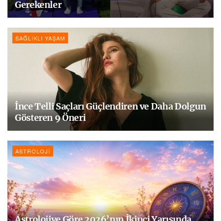
Gerekenler
SAĞLIKLI YAŞAM
İnce Telli Saçları Güçlendiren ve Daha Dolgun
Gösteren 9 Öneri
ASTROLOJI
Astrolojiye Göre 2026’nın İkinci Yarısında