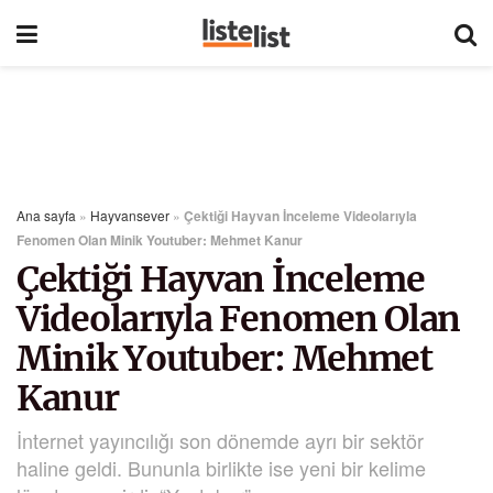
Ana sayfa
»
Hayvansever
»
Çektiği Hayvan İnceleme Videolarıyla
Fenomen Olan Minik Youtuber: Mehmet Kanur
Çektiği Hayvan İnceleme
Videolarıyla Fenomen Olan
Minik Youtuber: Mehmet
Kanur
İnternet yayıncılığı son dönemde ayrı bir sektör
haline geldi. Bununla birlikte ise yeni bir kelime