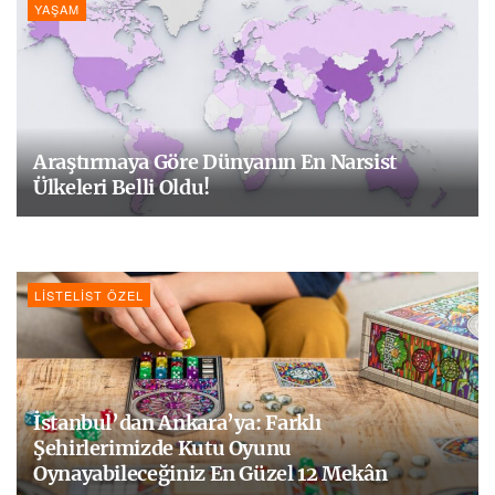
YAŞAM
Araştırmaya Göre Dünyanın En Narsist
Ülkeleri Belli Oldu!
LISTELIST ÖZEL
İstanbul’dan Ankara’ya: Farklı
Şehirlerimizde Kutu Oyunu
Oynayabileceğiniz En Güzel 12 Mekân