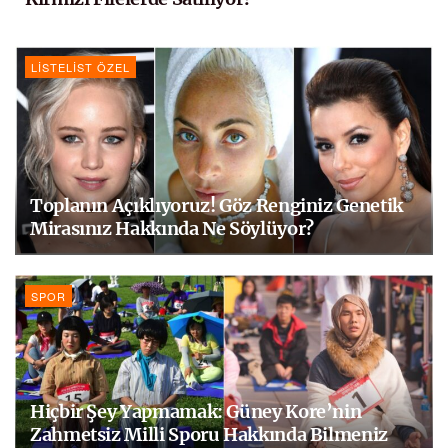
LISTELIST ÖZEL
Toplanın Açıklıyoruz! Göz Renginiz Genetik
Mirasınız Hakkında Ne Söylüyor?
SPOR
Hiçbir Şey Yapmamak: Güney Kore’nin
Zahmetsiz Milli Sporu Hakkında Bilmeniz