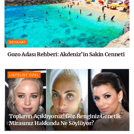
SEYAHAT
Gozo Adası Rehberi: Akdeniz’in Sakin Cenneti
LISTELIST ÖZEL
Toplanın Açıklıyoruz! Göz Renginiz Genetik
Mirasınız Hakkında Ne Söylüyor?