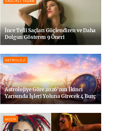
SAĞLIKLI YAŞAM
İnce Telli Saçları Güçlendiren ve Daha
Dolgun Gösteren 9 Öneri
ASTROLOJI
Astrolojiye Göre 2026’nın İkinci
Yarısında İşleri Yoluna Girecek 4 Burç
MÜZIK