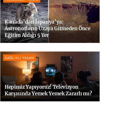
Kanada’dan İspanya’ya:
Astronotların Uzaya Gitmeden Önce
Eğitim Aldığı 5 Yer
SAĞLIKLI YAŞAM
Hepimiz Yapıyoruz! Televizyon
Karşısında Yemek Yemek Zararlı mı?