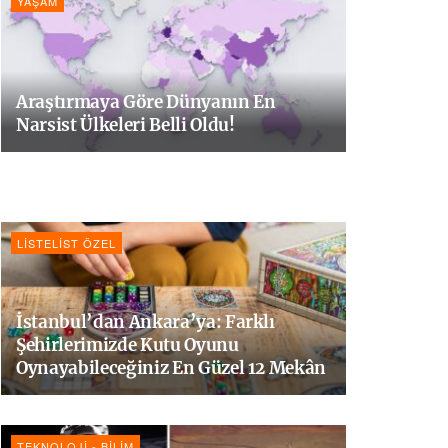
YAŞAM
Araştırmaya Göre Dünyanın En
Narsist Ülkeleri Belli Oldu!
LISTELIST ÖZEL
İstanbul’dan Ankara’ya: Farklı
Şehirlerimizde Kutu Oyunu
Oynayabileceğiniz En Güzel 12 Mekân
TEKNOLOJI - BILIM