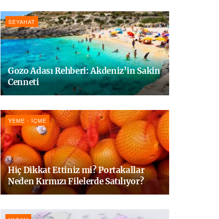
SEYAHAT
Gozo Adası Rehberi: Akdeniz’in Sakin
Cenneti
YEME - İÇME
Hiç Dikkat Ettiniz mi? Portakallar
Neden Kırmızı Filelerde Satılıyor?