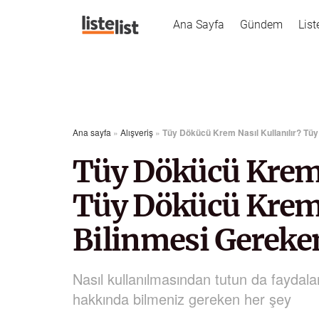
Ana Sayfa
Gündem
List
Ana sayfa
»
Alışveriş
»
Tüy Dökücü Krem Nasıl Kullanılır? Tü
Tüy Dökücü Krem 
Tüy Dökücü Krem
Bilinmesi Gereke
Nasıl kullanılmasından tutun da faydala
hakkında bilmeniz gereken her şey