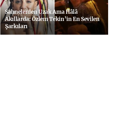
Sahnelerden Uzak Ama Hâlâ
Akıllarda: Özlem Tekin’in En Sevilen
Şarkıları