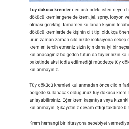
Tüy dökücü kremler
deri üstündeki istenmeyen tü
dökücü kremler genelde krem, jel, sprey, losyon
olması gerektiği tamamen kullanan kişinin tercihe
dökücü kremlerde de kişinin cilt tipi oldukça önem
ürün zaman zaman cildinizde reaksiyona sebep ol
kremleri tercih etmeniz sizin için daha iyi bir seçe
kullanacağınız bölgeden tutun da tüylerinizin kalı
paketinde aksi iddia edilmediği müddetçe tüy dö
kullanmayınız.
Tüy dökücü kremleri kullanmadan önce cildin farklı
bölgede kullanacak olduğunuz tüy dökücü kremin
anlayabilirsiniz. Eğer krem kaşıntıya veya kızarıkl
kullanmayın. Şikayetiniz devam ettiği takdirde bi
Krem herhangi bir iritasyona sebebiyet vermediys