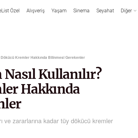
eList Özel
Alışveriş
Yaşam
Sinema
Seyahat
Diğer
y Dökücü Kremler Hakkında Bilinmesi Gerekenler
Nasıl Kullanılır?
ler Hakkında
nler
rı ve zararlarına kadar tüy dökücü kremler