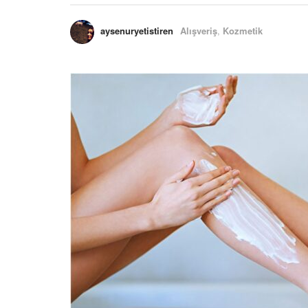
aysenuryetistiren
Alışveriş
,
Kozmetik