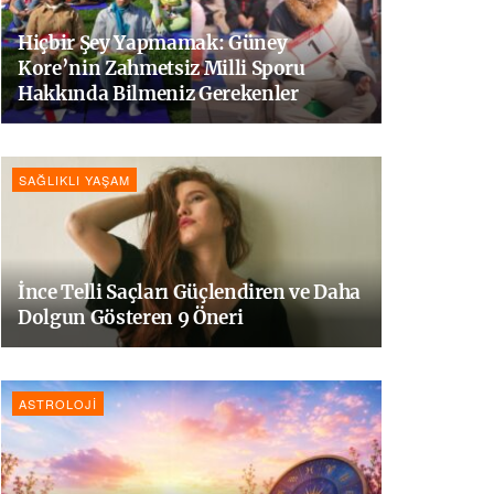
Hiçbir Şey Yapmamak: Güney
Kore’nin Zahmetsiz Milli Sporu
Hakkında Bilmeniz Gerekenler
SAĞLIKLI YAŞAM
İnce Telli Saçları Güçlendiren ve Daha
Dolgun Gösteren 9 Öneri
ASTROLOJI