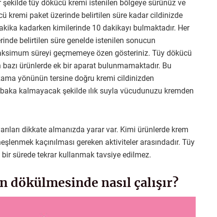
ir şekilde tüy dökücü kremi istenilen bölgeye sürünüz ve
ü kremi paket üzerinde belirtilen süre kadar cildinizde
dakika kadarken kimilerinde 10 dakikayı bulmaktadır. Her
inde belirtilen süre genelde istenilen sonucun
n maksimum süreyi geçmemeye özen gösteriniz. Tüy dökücü
ken bazı ürünlerde ek bir aparat bulunmamaktadır. Bu
 uzama yönünün tersine doğru kremi cildinizden
 tabaka kalmayacak şekilde ılık suyla vücudunuzu kremden
arıları dikkate almanızda yarar var. Kimi ürünlerde krem
eşlenmek kaçınılması gereken aktiviteler arasındadır. Tüy
bir sürede tekrar kullanmak tavsiye edilmez.
n dökülmesinde nasıl çalışır?