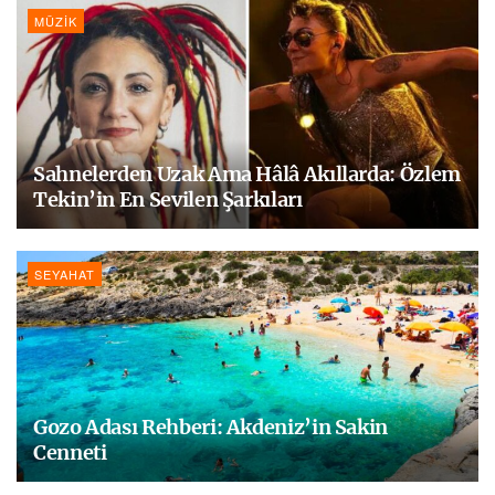
MÜZIK
Sahnelerden Uzak Ama Hâlâ Akıllarda: Özlem
Tekin’in En Sevilen Şarkıları
SEYAHAT
Gozo Adası Rehberi: Akdeniz’in Sakin
Cenneti