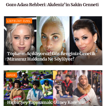
Gozo Adası Rehberi: Akdeniz’in Sakin Cenneti
LISTELIST ÖZEL
Toplanın Açıklıyoruz! Göz Renginiz Genetik
Mirasınız Hakkında Ne Söylüyor?
SPOR
Hiçbir Şey Yapmamak: Güney Kore’nin