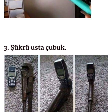
3. Şükrü usta çubuk.