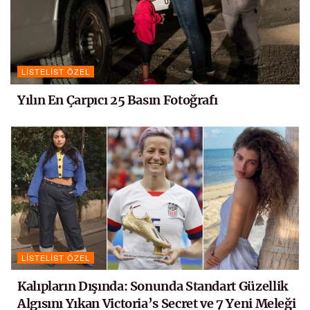
LISTELIST ÖZEL
Yılın En Çarpıcı 25 Basın Fotoğrafı
LISTELIST ÖZEL
Kalıpların Dışında: Sonunda Standart Güzellik
Algısını Yıkan Victoria’s Secret ve 7 Yeni Meleği