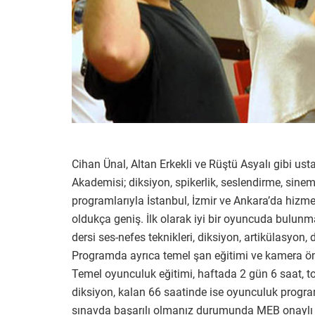
Cihan Ünal, Altan Erkekli ve Rüştü Asyalı gibi us
Akademisi; diksiyon, spikerlik, seslendirme, sinem
programlarıyla İstanbul, İzmir ve Ankara’da hizm
oldukça geniş. İlk olarak iyi bir oyuncuda bulunma
dersi ses-nefes teknikleri, diksiyon, artikülasyon,
Programda ayrıca temel şan eğitimi ve kamera önün
Temel oyunculuk eğitimi, haftada 2 gün 6 saat, 
diksiyon, kalan 66 saatinde ise oyunculuk program
sınavda başarılı olmanız durumunda MEB onaylı b