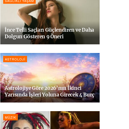
SAĞLIKLI YAŞAM
İnce Telli Saçları Güçlendiren ve Daha
Dolgun Gösteren 9 Öneri
ASTROLOJI
Astrolojiye Göre 2026’nın İkinci
Yarısında İşleri Yoluna Girecek 4 Burç
MÜZIK