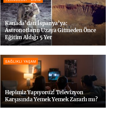
Kanada’dan İspanya’ya:
Astronotların Uzaya Gitmeden Önce
Eğitim Aldığı 5 Yer
SAĞLIKLI YAŞAM
Hepimiz Yapıyoruz! Televizyon
Karşısında Yemek Yemek Zararlı mı?