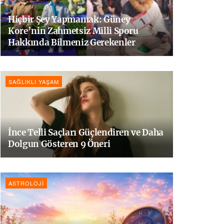
Hiçbir Şey Yapmamak: Güney
Kore’nin Zahmetsiz Milli Sporu
Hakkında Bilmeniz Gerekenler
SAĞLIKLI YAŞAM
İnce Telli Saçları Güçlendiren ve Daha
Dolgun Gösteren 9 Öneri
ASTROLOJI