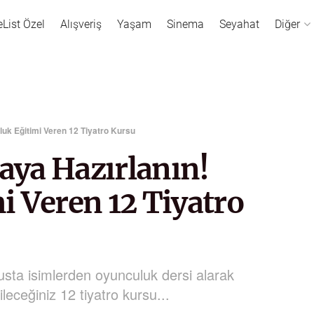
eList Özel
Alışveriş
Yaşam
Sinema
Seyahat
Diğer
uk Eğitimi Veren 12 Tiyatro Kursu
ya Hazırlanın!
i Veren 12 Tiyatro
 usta isimlerden oyunculuk dersi alarak
eceğiniz 12 tiyatro kursu...