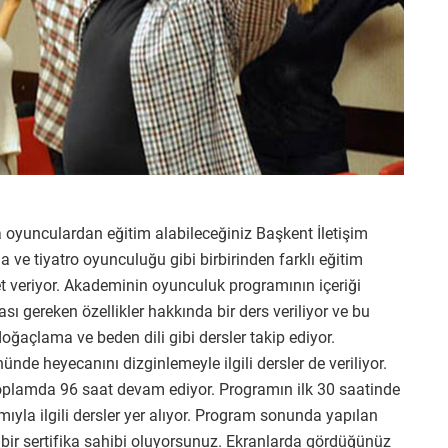
ta oyunculardan eğitim alabileceğiniz Başkent İletişim
a ve tiyatro oyunculuğu gibi birbirinden farklı eğitim
et veriyor. Akademinin oyunculuk programının içeriği
sı gereken özellikler hakkında bir ders veriliyor ve bu
 doğaçlama ve beden dili gibi dersler takip ediyor.
de heyecanını dizginlemeyle ilgili dersler de veriliyor.
toplamda 96 saat devam ediyor. Programın ilk 30 saatinde
ıyla ilgili dersler yer alıyor. Program sonunda yapılan
ir sertifika sahibi oluyorsunuz. Ekranlarda gördüğünüz