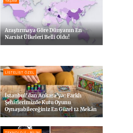
YAŞAM
Araştırmaya Göre Dünyanın En
Narsist Ülkeleri Belli Oldu!
LISTELIST ÖZEL
İstanbul’dan Ankara’ya: Farklı
Şehirlerimizde Kutu Oyunu
Oynayabileceğiniz En Güzel 12 Mekân
TEKNOLOJI - BILIM