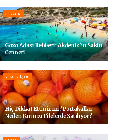
SEYAHAT
Gozo Adası Rehberi: Akdeniz’in Sakin
Cenneti
YEME - İÇME
Hiç Dikkat Ettiniz mi? Portakallar
Neden Kırmızı Filelerde Satılıyor?