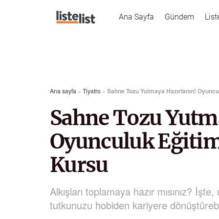
Ana Sayfa
Gündem
List
Ana sayfa
»
Tiyatro
»
Sahne Tozu Yutmaya Hazırlanın! Oyuncul
Sahne Tozu Yutma
Oyunculuk Eğitim
Kursu
Alkışları toplamaya hazır mısınız? İşte,
tutkunuzu hobiden kariyere dönüştürebil