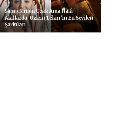
Sahnelerden Uzak Ama Hâlâ
Akıllarda: Özlem Tekin’in En Sevilen
Şarkıları