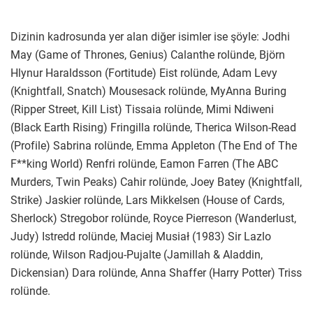
Dizinin kadrosunda yer alan diğer isimler ise şöyle: Jodhi
May (Game of Thrones, Genius) Calanthe rolünde, Björn
Hlynur Haraldsson (Fortitude) Eist rolünde, Adam Levy
(Knightfall, Snatch) Mousesack rolünde, MyAnna Buring
(Ripper Street, Kill List) Tissaia rolünde, Mimi Ndiweni
(Black Earth Rising) Fringilla rolünde, Therica Wilson-Read
(Profile) Sabrina rolünde, Emma Appleton (The End of The
F**king World) Renfri rolünde, Eamon Farren (The ABC
Murders, Twin Peaks) Cahir rolünde, Joey Batey (Knightfall,
Strike) Jaskier rolünde, Lars Mikkelsen (House of Cards,
Sherlock) Stregobor rolünde, Royce Pierreson (Wanderlust,
Judy) Istredd rolünde, Maciej Musiał (1983) Sir Lazlo
rolünde, Wilson Radjou-Pujalte (Jamillah & Aladdin,
Dickensian) Dara rolünde, Anna Shaffer (Harry Potter) Triss
rolünde.