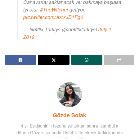
Canavarlar saklanacak yer bakmaya başlasa
iyi olur.
#TheWitcher
geliyor.
pic.twitter.com/JpzxJB1Fg0
— Netflix Türkiye (@netflixturkiye)
July 1,
2019
Gözde Solak
4 yıl Eskişehir'in tozunu yuttuktan sonra İstanbul'a
dönen Gözde, şu anda ListeList'te birçok farklı konuda