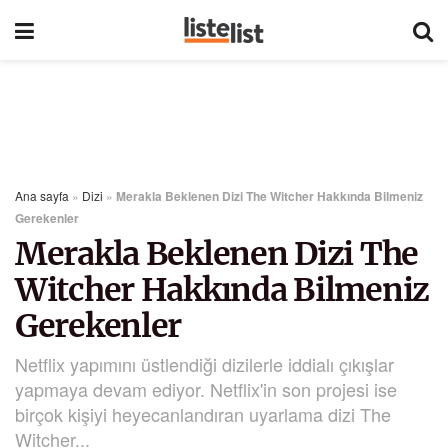
Ana sayfa
»
Dizi
»
Merakla Beklenen Dizi The Witcher Hakkında Bilmeniz
Gerekenler
Merakla Beklenen Dizi The
Witcher Hakkında Bilmeniz
Gerekenler
Netflix yapımını üstlendiği dizilerle iddialı çıkışlar
yapmaya devam ediyor. Netflix'in son projesi ise
birçok kişiyi heyecanlandıran uyarlama dizi The
Witcher...