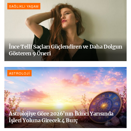
SAĞLIKLI YAŞAM
İnce Telli Saçları Güçlendiren ve Daha Dolgun
Gösteren 9 Öneri
ASTROLOJI
Astrolojiye Göre 2026’nın İkinci Yarısında
İşleri Yoluna Girecek 4 Burç