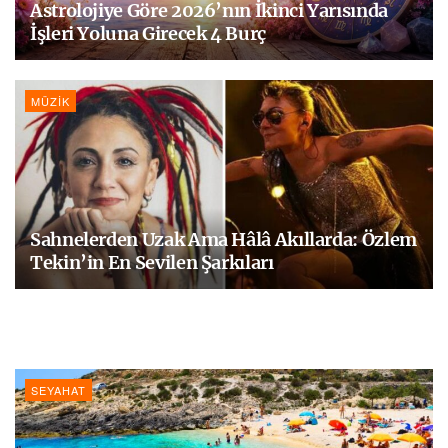
Astrolojiye Göre 2026’nın İkinci Yarısında
İşleri Yoluna Girecek 4 Burç
MÜZIK
Sahnelerden Uzak Ama Hâlâ Akıllarda: Özlem
Tekin’in En Sevilen Şarkıları
SEYAHAT