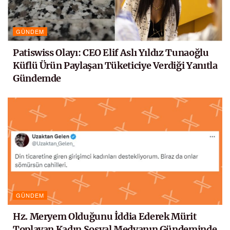
GÜNDEM
Patiswiss Olayı: CEO Elif Aslı Yıldız Tunaoğlu
Küflü Ürün Paylaşan Tüketiciye Verdiği Yanıtla
Gündemde
GÜNDEM
Hz. Meryem Olduğunu İddia Ederek Mürit
Toplayan Kadın Sosyal Medyanın Gündeminde