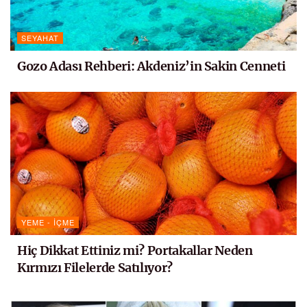
SEYAHAT
Gozo Adası Rehberi: Akdeniz’in Sakin Cenneti
YEME - İÇME
Hiç Dikkat Ettiniz mi? Portakallar Neden
Kırmızı Filelerde Satılıyor?