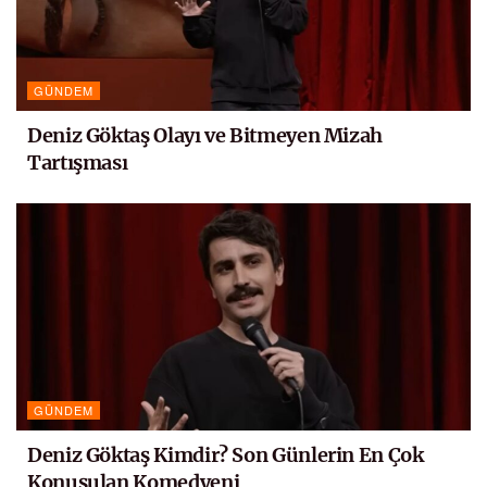
GÜNDEM
Deniz Göktaş Olayı ve Bitmeyen Mizah
Tartışması
GÜNDEM
Deniz Göktaş Kimdir? Son Günlerin En Çok
Konuşulan Komedyeni