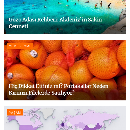
Gozo Adası Rehberi: Akdeniz’in Sakin
Cenneti
YEME - İÇME
Hiç Dikkat Ettiniz mi? Portakallar Neden
Kırmızı Filelerde Satılıyor?
YAŞAM