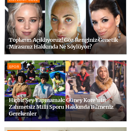
Toplanın Açıklıyoruz! Göz Renginiz Genetik
Mirasınız Hakkında Ne Söylüyor?
SPOR
Hiçbir Şey Yapmamak: Güney Kore’nin
Zahmetsiz Milli Sporu Hakkında Bilmeniz
Gerekenler