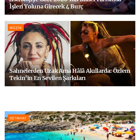
İşleri Yoluna Girecek 4 Burç
MÜZIK
Sahnelerden Uzak Ama Hâlâ Akıllarda: Özlem
Tekin’in En Sevilen Şarkıları
SEYAHAT