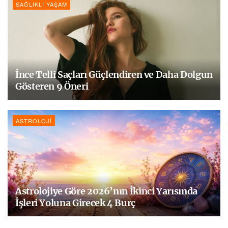
SAĞLIKLI YAŞAM
İnce Telli Saçları Güçlendiren ve Daha Dolgun
Gösteren 9 Öneri
ASTROLOJI
Astrolojiye Göre 2026’nın İkinci Yarısında
İşleri Yoluna Girecek 4 Burç