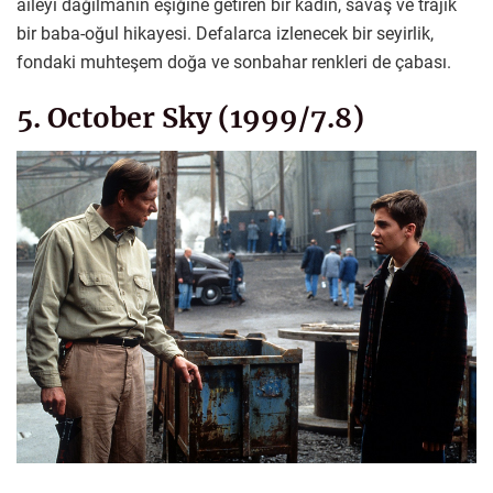
aileyi dağılmanın eşiğine getiren bir kadın, savaş ve trajik
bir baba-oğul hikayesi. Defalarca izlenecek bir seyirlik,
fondaki muhteşem doğa ve sonbahar renkleri de çabası.
5. October Sky (1999/7.8)