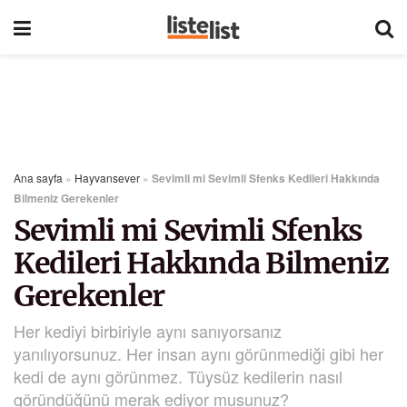
Ana sayfa
»
Hayvansever
»
Sevimli mi Sevimli Sfenks Kedileri Hakkında
Bilmeniz Gerekenler
Sevimli mi Sevimli Sfenks
Kedileri Hakkında Bilmeniz
Gerekenler
Her kediyi birbiriyle aynı sanıyorsanız
yanılıyorsunuz. Her insan aynı görünmediği gibi her
kedi de aynı görünmez. Tüysüz kedilerin nasıl
göründüğünü merak ediyor musunuz?