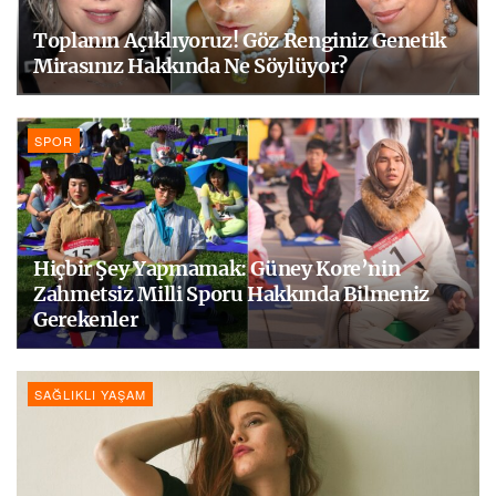
Toplanın Açıklıyoruz! Göz Renginiz Genetik
Mirasınız Hakkında Ne Söylüyor?
SPOR
Hiçbir Şey Yapmamak: Güney Kore’nin
Zahmetsiz Milli Sporu Hakkında Bilmeniz
Gerekenler
SAĞLIKLI YAŞAM