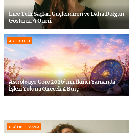
İnce Telli Saçları Güçlendiren ve Daha Dolgun
Gösteren 9 Öneri
ASTROLOJI
Astrolojiye Göre 2026’nın İkinci Yarısında
İşleri Yoluna Girecek 4 Burç
SAĞLIKLI YAŞAM