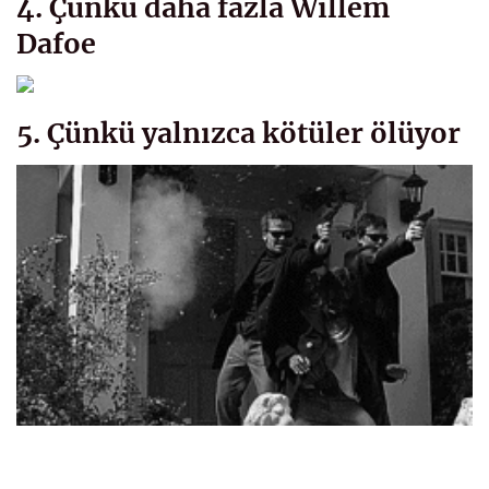
4. Çünkü daha fazla Willem
Dafoe
5. Çünkü yalnızca kötüler ölüyor