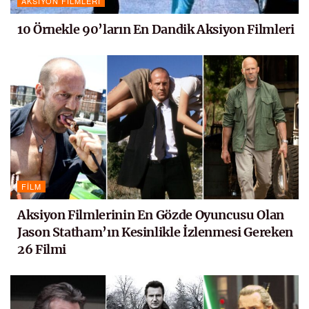
AKSIYON FILMLERI
10 Örnekle 90’ların En Dandik Aksiyon Filmleri
FILM
Aksiyon Filmlerinin En Gözde Oyuncusu Olan
Jason Statham’ın Kesinlikle İzlenmesi Gereken
26 Filmi