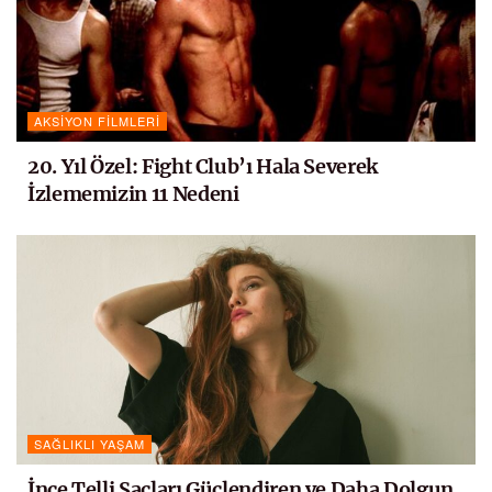
AKSIYON FILMLERI
20. Yıl Özel: Fight Club’ı Hala Severek
İzlememizin 11 Nedeni
SAĞLIKLI YAŞAM
İnce Telli Saçları Güçlendiren ve Daha Dolgun