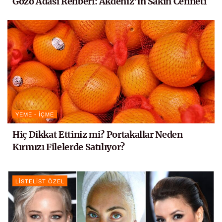
Gozo Adası Rehberi: Akdeniz’in Sakin Cenneti
YEME - İÇME
Hiç Dikkat Ettiniz mi? Portakallar Neden
Kırmızı Filelerde Satılıyor?
LISTELIST ÖZEL