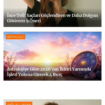
İnce Telli Saçları Güçlendiren ve Daha Dolgun
Gösteren 9 Öneri
ASTROLOJI
Astrolojiye Göre 2026’nın İkinci Yarısında
İşleri Yoluna Girecek 4 Burç
SAĞLIKLI YAŞAM