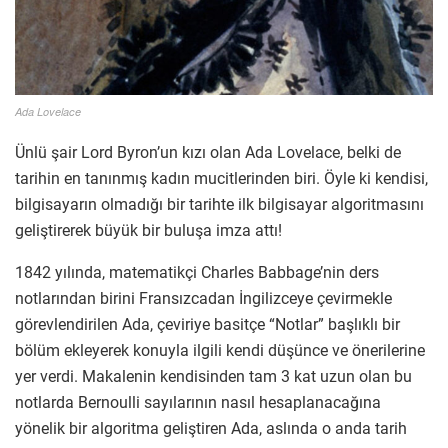
Ada Lovelace
Ünlü şair Lord Byron’un kızı olan Ada Lovelace, belki de
tarihin en tanınmış kadın mucitlerinden biri. Öyle ki kendisi,
bilgisayarın olmadığı bir tarihte ilk bilgisayar algoritmasını
geliştirerek büyük bir buluşa imza attı!
1842 yılında, matematikçi Charles Babbage’nin ders
notlarından birini Fransızcadan İngilizceye çevirmekle
görevlendirilen Ada, çeviriye basitçe “Notlar” başlıklı bir
bölüm ekleyerek konuyla ilgili kendi düşünce ve önerilerine
yer verdi. Makalenin kendisinden tam 3 kat uzun olan bu
notlarda Bernoulli sayılarının nasıl hesaplanacağına
yönelik bir algoritma geliştiren Ada, aslında o anda tarih