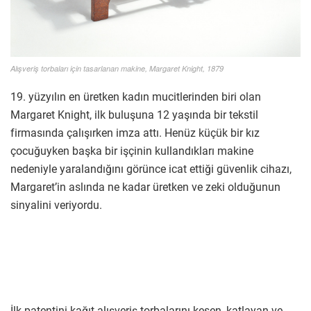
Alışveriş torbaları için tasarlanan makine, Margaret Knight, 1879
19. yüzyılın en üretken kadın mucitlerinden biri olan
Margaret Knight, ilk buluşuna 12 yaşında bir tekstil
firmasında çalışırken imza attı. Henüz küçük bir kız
çocuğuyken başka bir işçinin kullandıkları makine
nedeniyle yaralandığını görünce icat ettiği güvenlik cihazı,
Margaret’in aslında ne kadar üretken ve zeki olduğunun
sinyalini veriyordu.
İlk patentini kağıt alışveriş torbalarını kesen, katlayan ve