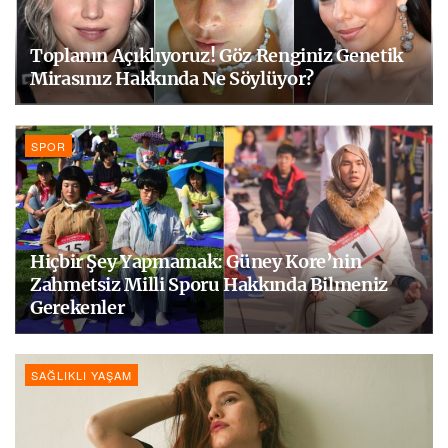
Toplanın Açıklıyoruz! Göz Renginiz Genetik
Mirasınız Hakkında Ne Söylüyor?
SPOR
Hiçbir Şey Yapmamak: Güney Kore’nin
Zahmetsiz Milli Sporu Hakkında Bilmeniz
Gerekenler
SAĞLIKLI YAŞAM