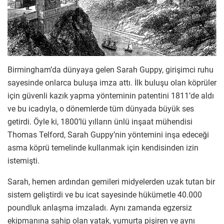
Birmingham’da dünyaya gelen Sarah Guppy, girişimci ruhu
sayesinde onlarca buluşa imza attı. İlk buluşu olan köprüler
için güvenli kazık yapma yönteminin patentini 1811’de aldı
ve bu icadıyla, o dönemlerde tüm dünyada büyük ses
getirdi. Öyle ki, 1800’lü yılların ünlü inşaat mühendisi
Thomas Telford, Sarah Guppy’nin yöntemini inşa edeceği
asma köprü temelinde kullanmak için kendisinden izin
istemişti.
Sarah, hemen ardından gemileri midyelerden uzak tutan bir
sistem geliştirdi ve bu icat sayesinde hükümetle 40.000
poundluk anlaşma imzaladı. Aynı zamanda egzersiz
ekipmanına sahip olan yatak, yumurta pişiren ve aynı