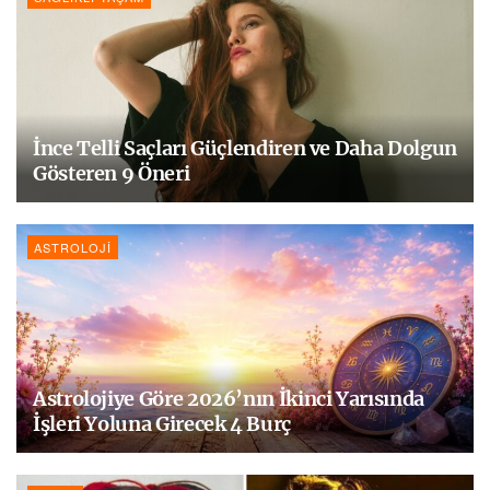
İnce Telli Saçları Güçlendiren ve Daha Dolgun
Gösteren 9 Öneri
ASTROLOJI
Astrolojiye Göre 2026’nın İkinci Yarısında
İşleri Yoluna Girecek 4 Burç