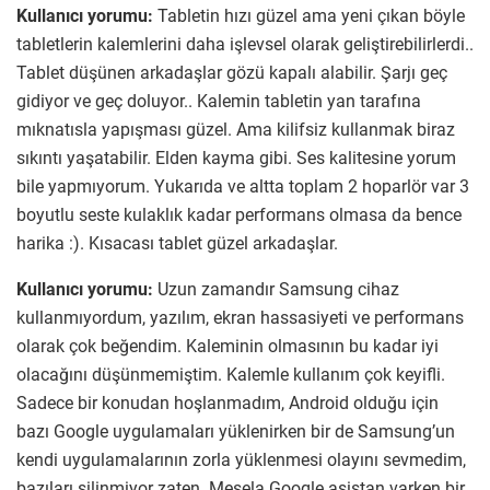
Kullanıcı yorumu:
Tabletin hızı güzel ama yeni çıkan böyle
tabletlerin kalemlerini daha işlevsel olarak geliştirebilirlerdi..
Tablet düşünen arkadaşlar gözü kapalı alabilir. Şarjı geç
gidiyor ve geç doluyor.. Kalemin tabletin yan tarafına
mıknatısla yapışması güzel. Ama kilifsiz kullanmak biraz
sıkıntı yaşatabilir. Elden kayma gibi. Ses kalitesine yorum
bile yapmıyorum. Yukarıda ve altta toplam 2 hoparlör var 3
boyutlu seste kulaklık kadar performans olmasa da bence
harika :). Kısacası tablet güzel arkadaşlar.
Kullanıcı yorumu:
Uzun zamandır Samsung cihaz
kullanmıyordum, yazılım, ekran hassasiyeti ve performans
olarak çok beğendim. Kaleminin olmasının bu kadar iyi
olacağını düşünmemiştim. Kalemle kullanım çok keyifli.
Sadece bir konudan hoşlanmadım, Android olduğu için
bazı Google uygulamaları yüklenirken bir de Samsung’un
kendi uygulamalarının zorla yüklenmesi olayını sevmedim,
bazıları silinmiyor zaten. Mesela Google asistan varken bir