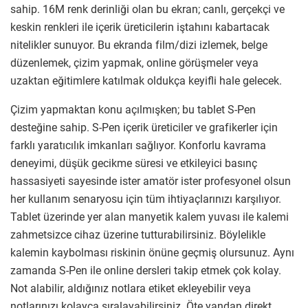
sahip. 16M renk derinliği olan bu ekran; canlı, gerçekçi ve
keskin renkleri ile içerik üreticilerin iştahını kabartacak
nitelikler sunuyor. Bu ekranda film/dizi izlemek, belge
düzenlemek, çizim yapmak, online görüşmeler veya
uzaktan eğitimlere katılmak oldukça keyifli hale gelecek.
Çizim yapmaktan konu açılmışken; bu tablet S-Pen
desteğine sahip. S-Pen içerik üreticiler ve grafikerler için
farklı yaratıcılık imkanları sağlıyor. Konforlu kavrama
deneyimi, düşük gecikme süresi ve etkileyici basınç
hassasiyeti sayesinde ister amatör ister profesyonel olsun
her kullanım senaryosu için tüm ihtiyaçlarınızı karşılıyor.
Tablet üzerinde yer alan manyetik kalem yuvası ile kalemi
zahmetsizce cihaz üzerine tutturabilirsiniz. Böylelikle
kalemin kaybolması riskinin önüne geçmiş olursunuz. Aynı
zamanda S-Pen ile online dersleri takip etmek çok kolay.
Not alabilir, aldığınız notlara etiket ekleyebilir veya
notlarınızı kolayca sıralayabilirsiniz. Öte yandan direkt