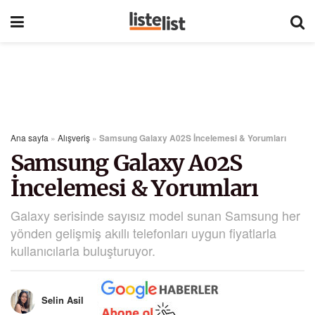
Ana sayfa
»
Alışveriş
»
Samsung Galaxy A02S İncelemesi & Yorumları
Samsung Galaxy A02S
İncelemesi & Yorumları
Galaxy serisinde sayısız model sunan Samsung her
yönden gelişmiş akıllı telefonları uygun fiyatlarla
kullanıcılarla buluşturuyor.
Selin Asil