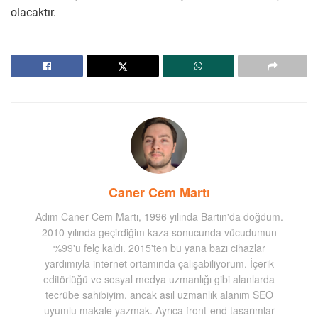
olacaktır.
Caner Cem Martı
Adım Caner Cem Martı, 1996 yılında Bartın'da doğdum.
2010 yılında geçirdiğim kaza sonucunda vücudumun
%99'u felç kaldı. 2015'ten bu yana bazı cihazlar
yardımıyla internet ortamında çalışabiliyorum. İçerik
editörlüğü ve sosyal medya uzmanlığı gibi alanlarda
tecrübe sahibiyim, ancak asıl uzmanlık alanım SEO
uyumlu makale yazmak. Ayrıca front-end tasarımlar