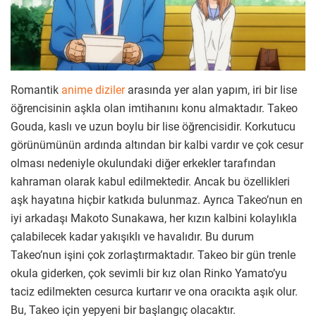
Romantik
anime diziler
arasında yer alan yapım, iri bir lise
öğrencisinin aşkla olan imtihanını konu almaktadır. Takeo
Gouda, kaslı ve uzun boylu bir lise öğrencisidir. Korkutucu
görünümünün ardında altından bir kalbi vardır ve çok cesur
olması nedeniyle okulundaki diğer erkekler tarafından
kahraman olarak kabul edilmektedir. Ancak bu özellikleri
aşk hayatına hiçbir katkıda bulunmaz. Ayrıca Takeo’nun en
iyi arkadaşı Makoto Sunakawa, her kızın kalbini kolaylıkla
çalabilecek kadar yakışıklı ve havalıdır. Bu durum
Takeo’nun işini çok zorlaştırmaktadır. Takeo bir gün trenle
okula giderken, çok sevimli bir kız olan Rinko Yamato’yu
taciz edilmekten cesurca kurtarır ve ona oracıkta aşık olur.
Bu, Takeo için yepyeni bir başlangıç olacaktır.