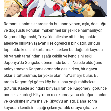
Romantik animeler arasında bulunan yapım, aşkı, dostluğu
ve doğaüstü konuları mükemmel bir şekilde harmanlıyor.
Kagome Higurashi, Tokyo’da ailesine ait bir tapınakta
ailesiyle birlikte yaşayan lise öğrencisi bir kızdır. Bir gün
tapınakta kedisini kurtarmak isterken bulduğu bir kuyuda
bir yaratık tarafından aşağı çekilir ve kendisini eski
Japonya’da Sengoku döneminde bulur. Nerede olduğunu
anlayamayan Kagome ormanda gezinirken, bir ağaca
oklarla tutturulmuş bir yokai olan InuYasha’yı bulur. Bu
arada Kagome’yi gören köy halkı onu yaşlı rahibelere
götürür. Kaede adındaki bir yaşlı rahibe, Kagome’yi görünce
onun kız kardeşi Kikyo’nun reenkarnasyonu olduğunu anlar
ve kendisine InuYasha ve Kikyo’yu anlatır. Daha sonra
kuyudan kendisini aşağı çeken yaratık ortaya çıkar ve