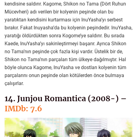
kendisine saldırır. Kagome, Shikon no Tama (Dört Ruhun
Mücevheri) adı verilen bir kolyenin peşinde olan bu
yaratıktan kendisini kurtarması için InuYasha’yı serbest
bırakır. Fakat Inuyasha’da bu kolyenin peşindedir. InuYasha,
yaratığı öldürdükten sonra Kogome’ye saldırır. Bu sırada
Kaede, InuYasha’yı sakinleştirmeyi başarır. Ayrıca Shikon
no Tama’nın peşinde çok fazla kişi vardır. Üstelik bir de,
Shikon no Tama’nın parçaları tüm ülkeye dağılmıştır. Hal
böyle olunca Kagome, InuYasha ve dostları kolyenin tüm
parçalarını onun peşinde olan kötülerden önce bulmaya
çalışırlar.
14. Junjou Romantica (2008-) –
IMDb: 7.6