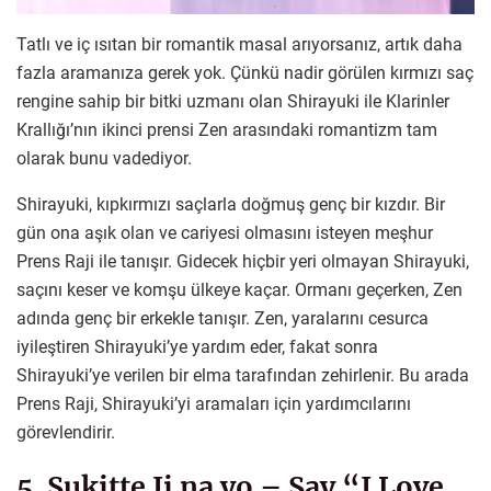
Tatlı ve iç ısıtan bir romantik masal arıyorsanız, artık daha
fazla aramanıza gerek yok. Çünkü nadir görülen kırmızı saç
rengine sahip bir bitki uzmanı olan Shirayuki ile Klarinler
Krallığı’nın ikinci prensi Zen arasındaki romantizm tam
olarak bunu vadediyor.
Shirayuki, kıpkırmızı saçlarla doğmuş genç bir kızdır. Bir
gün ona aşık olan ve cariyesi olmasını isteyen meşhur
Prens Raji ile tanışır. Gidecek hiçbir yeri olmayan Shirayuki,
saçını keser ve komşu ülkeye kaçar. Ormanı geçerken, Zen
adında genç bir erkekle tanışır. Zen, yaralarını cesurca
iyileştiren Shirayuki’ye yardım eder, fakat sonra
Shirayuki’ye verilen bir elma tarafından zehirlenir. Bu arada
Prens Raji, Shirayuki’yi aramaları için yardımcılarını
görevlendirir.
5. Sukitte Ii na yo – Say “I Love