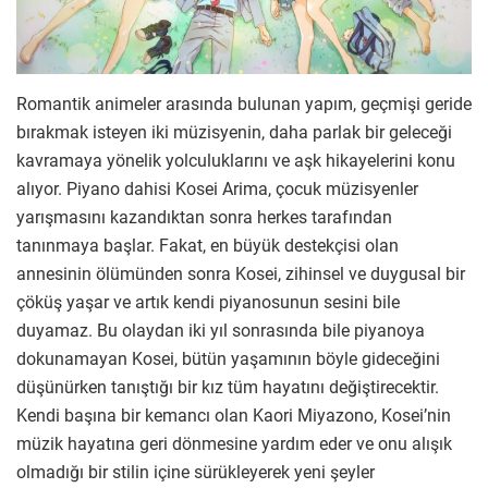
Romantik animeler arasında bulunan yapım, geçmişi geride
bırakmak isteyen iki müzisyenin, daha parlak bir geleceği
kavramaya yönelik yolculuklarını ve aşk hikayelerini konu
alıyor. Piyano dahisi Kosei Arima, çocuk müzisyenler
yarışmasını kazandıktan sonra herkes tarafından
tanınmaya başlar. Fakat, en büyük destekçisi olan
annesinin ölümünden sonra Kosei, zihinsel ve duygusal bir
çöküş yaşar ve artık kendi piyanosunun sesini bile
duyamaz. Bu olaydan iki yıl sonrasında bile piyanoya
dokunamayan Kosei, bütün yaşamının böyle gideceğini
düşünürken tanıştığı bir kız tüm hayatını değiştirecektir.
Kendi başına bir kemancı olan Kaori Miyazono, Kosei’nin
müzik hayatına geri dönmesine yardım eder ve onu alışık
olmadığı bir stilin içine sürükleyerek yeni şeyler