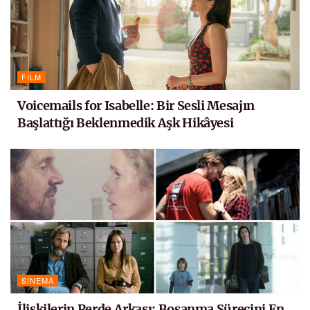
FILM
Voicemails for Isabelle: Bir Sesli Mesajın
Başlattığı Beklenmedik Aşk Hikâyesi
SINEMA
İlişkilerin Perde Arkası: Boşanma Sürecini En