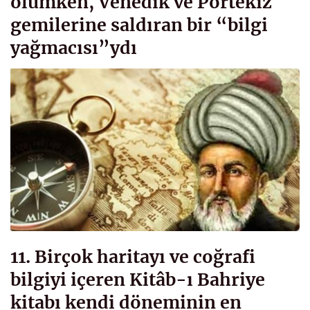
ölümken, Venedik ve Portekiz
gemilerine saldıran bir “bilgi
yağmacısı”ydı
11. Birçok haritayı ve coğrafi
bilgiyi içeren Kitâb-ı Bahriye
kitabı kendi döneminin en