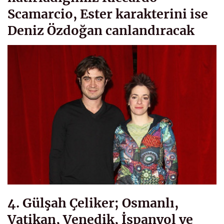
Scamarcio, Ester karakterini ise
Deniz Özdoğan canlandıracak
4. Gülşah Çeliker; Osmanlı,
Vatikan, Venedik, İspanyol ve