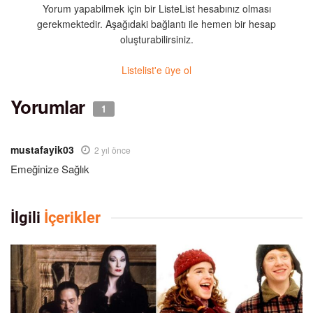
Yorum yapabilmek için bir ListeList hesabınız olması
gerekmektedir. Aşağıdaki bağlantı ile hemen bir hesap
oluşturabilirsiniz.
Listelist'e üye ol
Yorumlar
1
mustafayik03
2 yıl önce
Emeğinize Sağlık
İlgili
İçerikler