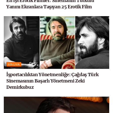
En İyi Erotik Filmler: Sinemanın Tutkulu
Yanını Ekranlara Taşıyan 25 Erotik Film
SINEMA
İşportacılıktan Yönetmenliğe: Çağdaş Türk
Sinemasının Başarlı Yönetmeni Zeki
Demirkubuz