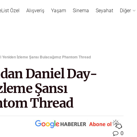
eList Özel
Alışveriş
Yaşam
Sinema
Seyahat
Diğer
s’i Yeniden İzleme Şansı Bulacağımız Phantom Thread
ndan Daniel Day-
zleme Şansı
ntom Thread
0