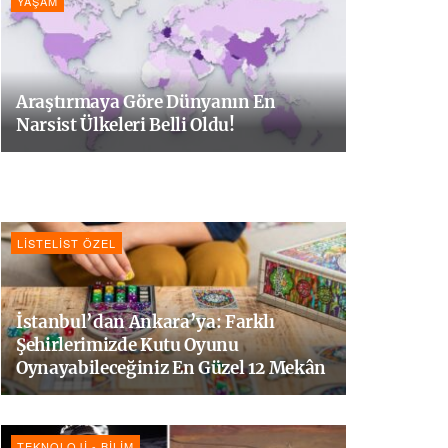
YAŞAM
Araştırmaya Göre Dünyanın En
Narsist Ülkeleri Belli Oldu!
LISTELIST ÖZEL
İstanbul’dan Ankara’ya: Farklı
Şehirlerimizde Kutu Oyunu
Oynayabileceğiniz En Güzel 12 Mekân
TEKNOLOJI - BILIM