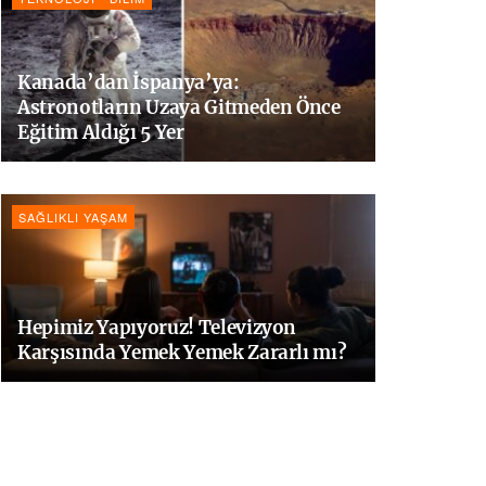
Kanada’dan İspanya’ya:
Astronotların Uzaya Gitmeden Önce
Eğitim Aldığı 5 Yer
SAĞLIKLI YAŞAM
Hepimiz Yapıyoruz! Televizyon
Karşısında Yemek Yemek Zararlı mı?