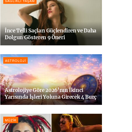
SAĞLIKLI YAŞAM
İnce Telli Saçları Güçlendiren ve Daha
Dolgun Gösteren 9 Öneri
ASTROLOJI
Astrolojiye Göre 2026’nın İkinci
Yarısında İşleri Yoluna Girecek 4 Burç
MÜZIK