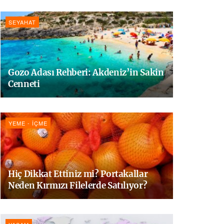
SEYAHAT
Gozo Adası Rehberi: Akdeniz’in Sakin
Cenneti
YEME - İÇME
Hiç Dikkat Ettiniz mi? Portakallar
Neden Kırmızı Filelerde Satılıyor?