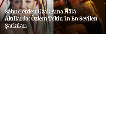
Sahnelerden Uzak Ama Hâlâ
Akıllarda: Özlem Tekin’in En Sevilen
Şarkıları