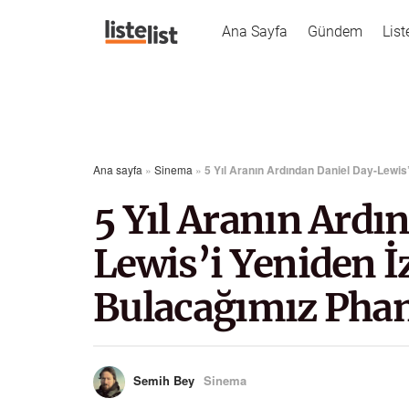
Ana Sayfa
Gündem
List
Ana sayfa
»
Sinema
»
5 Yıl Aranın Ardından Daniel Day-Lewi
5 Yıl Aranın Ardı
Lewis’i Yeniden İ
Bulacağımız Pha
Semih Bey
Sinema