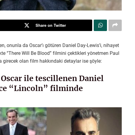
Share on Twitter
ren, onunla da Oscar’ı götüren Daniel Day-Lewis’i, nihayet
kte “There Will Be Blood” filmini çektikleri yönetmen Paul
 girecek olan film hakkındaki detaylar ise şöyle:
Oscar ile tescillenen Daniel
nce “Lincoln” filminde