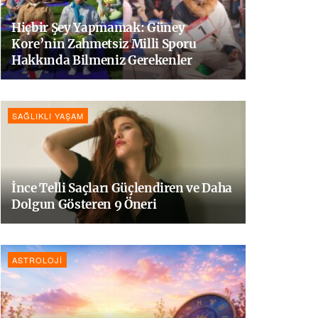
Hiçbir Şey Yapmamak: Güney
Kore’nin Zahmetsiz Milli Sporu
Hakkında Bilmeniz Gerekenler
SAĞLIKLI YAŞAM
İnce Telli Saçları Güçlendiren ve Daha
Dolgun Gösteren 9 Öneri
ASTROLOJI