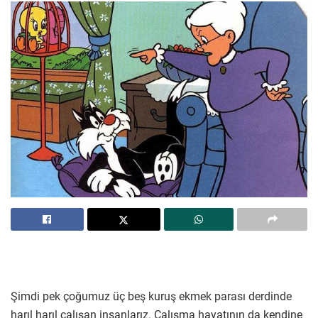
Şimdi pek çoğumuz üç beş kuruş ekmek parası derdinde
harıl harıl çalışan insanlarız. Çalışma hayatının da kendine