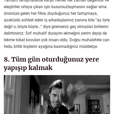
Tamam tartışmalarda karşıt fikirler her zaman değerlidir ve
eleştiriler ortaya çıkan işin kusursuzlaşmasını sağlar ama
önünüze gelen her fikre, duyduğunuz her tartışmaya,
ayaküstü sohbet eden iş arkadaşlarınız yanına bile “ay öyle
değil o, böyle böyle…” diye girerseniz geç olmadan birilerini
delirtirsiniz. Sırf muhalif durayım ekmeğini yerim deyip de
tekme tokat kovulan çok insan oldu. Doğru muhalefete can
feda, kritik kişilerin ayağına basmadığınız müddetçe.
8. Tüm gün oturduğunuz yere
yapışıp kalmak