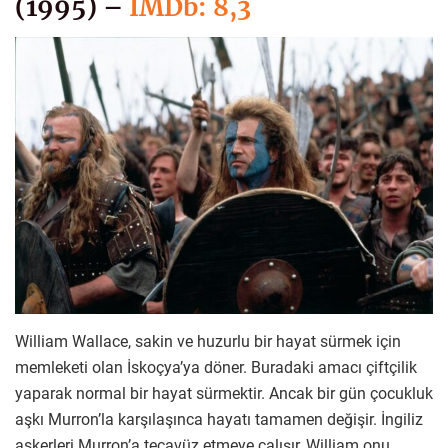
(1995) –
IMDb: 8,3
William Wallace, sakin ve huzurlu bir hayat sürmek için
memleketi olan İskoçya’ya döner. Buradaki amacı çiftçilik
yaparak normal bir hayat sürmektir. Ancak bir gün çocukluk
aşkı Murron’la karşılaşınca hayatı tamamen değişir. İngiliz
askerleri Murron’a tecavüz etmeye çalışır, William onu