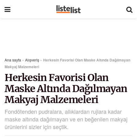
Ana sayfa
»
Alışveriş
»
Herkesin Favorisi Olan Maske Altında Dağılmayan
Makyaj Malzemeleri
Herkesin Favorisi Olan
Maske Altında Dağılmayan
Makyaj Malzemeleri
Fondötenden pudralara, allıklardan rujlara kadar
maske altında dağılmayan ve en beğenilen makyaj
ürünlerini sizler için seçtik.