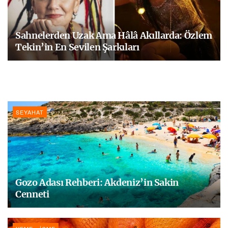
Sahnelerden Uzak Ama Hâlâ Akıllarda: Özlem
Tekin’in En Sevilen Şarkıları
SEYAHAT
Gozo Adası Rehberi: Akdeniz’in Sakin
Cenneti