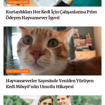
HAYVANSEVER
Kurtardıkları Her Kedi İçin Çalışanlarına Prim
Ödeyen Hayvansever İşyeri
HAYVANSEVER
Hayvanseverler Sayesinde Yeniden Yürüyen
Kedi Mösyö’nün Umutlu Hikayesi