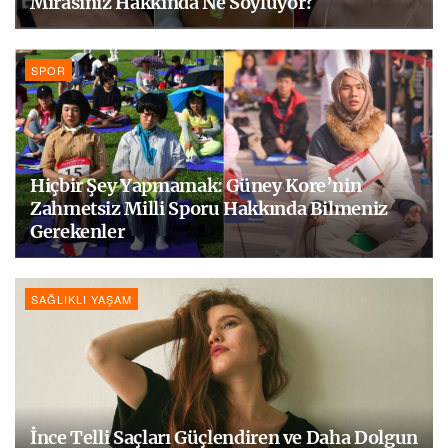
Mirasınız Hakkında Ne Söylüyor?
SPOR
Hiçbir Şey Yapmamak: Güney Kore’nin
Zahmetsiz Milli Sporu Hakkında Bilmeniz
Gerekenler
SAĞLIKLI YAŞAM
İnce Telli Saçları Güçlendiren ve Daha Dolgun