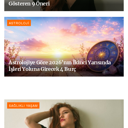
Gösteren 9 Öneri
ASTROLOJI
Astrolojiye Göre 2026’nın İkinci Yarısında
İşleri Yoluna Girecek 4 Burç
SAĞLIKLI YAŞAM