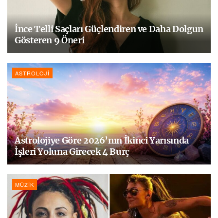
İnce Telli Saçları Güçlendiren ve Daha Dolgun
Gösteren 9 Öneri
ASTROLOJI
Astrolojiye Göre 2026’nın İkinci Yarısında
İşleri Yoluna Girecek 4 Burç
MÜZIK