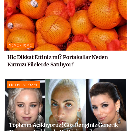
YEME - İÇME
Hiç Dikkat Ettiniz mi? Portakallar Neden
Kırmızı Filelerde Satılıyor?
LISTELIST ÖZEL
Toplanın Açıklıyoruz! Göz Renginiz Genetik