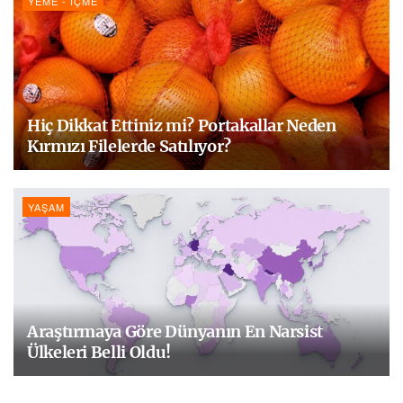
YEME - İÇME
Hiç Dikkat Ettiniz mi? Portakallar Neden
Kırmızı Filelerde Satılıyor?
YAŞAM
Araştırmaya Göre Dünyanın En Narsist
Ülkeleri Belli Oldu!