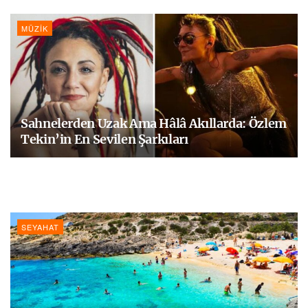
MÜZIK
Sahnelerden Uzak Ama Hâlâ Akıllarda: Özlem
Tekin’in En Sevilen Şarkıları
SEYAHAT