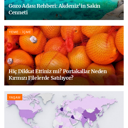
Gozo Adası Rehberi: Akdeniz’in Sakin
Cenneti
YEME - İÇME
Hiç Dikkat Ettiniz mi? Portakallar Neden
Kırmızı Filelerde Satılıyor?
YAŞAM