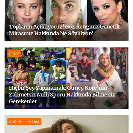
Toplanın Açıklıyoruz! Göz Renginiz Genetik
Mirasınız Hakkında Ne Söylüyor?
SPOR
Hiçbir Şey Yapmamak: Güney Kore’nin
Zahmetsiz Milli Sporu Hakkında Bilmeniz
Gerekenler
SAĞLIKLI YAŞAM