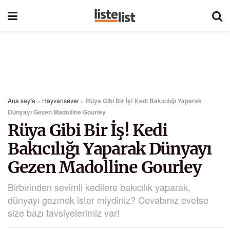
Ana sayfa
»
Hayvansever
»
Rüya Gibi Bir İş! Kedi Bakıcılığı Yaparak
Dünyayı Gezen Madolline Gourley
Rüya Gibi Bir İş! Kedi
Bakıcılığı Yaparak Dünyayı
Gezen Madolline Gourley
Birbirinden sevimli kedilere bakıcılık yaparak,
dünyayı gezmek ister miydiniz? Cevabınız evetse
size bazı tavsiyelerimiz var!