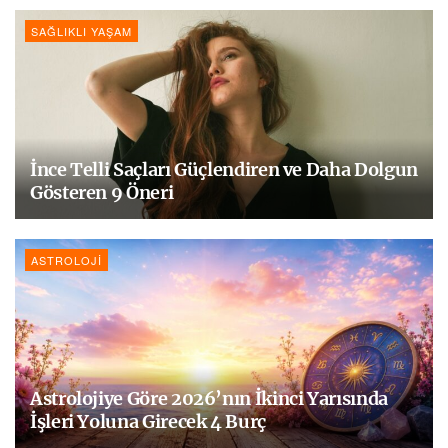
SAĞLIKLI YAŞAM
İnce Telli Saçları Güçlendiren ve Daha Dolgun
Gösteren 9 Öneri
ASTROLOJI
Astrolojiye Göre 2026’nın İkinci Yarısında
İşleri Yoluna Girecek 4 Burç