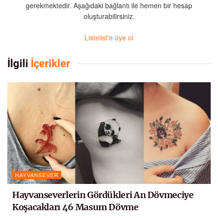
gerekmektedir. Aşağıdaki bağlantı ile hemen bir hesap
oluşturabilirsiniz.
Listelist'e üye ol
İlgili
İçerikler
HAYVANSEVER
Hayvanseverlerin Gördükleri An Dövmeciye
Koşacakları 46 Masum Dövme