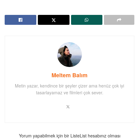
Meltem Balım
Metin yazar, kendince bir şeyler çizer ama henüz çok iyi
tasarlayamaz ve filmleri çok sever.
Yorum yapabilmek için bir ListeList hesabınız olması