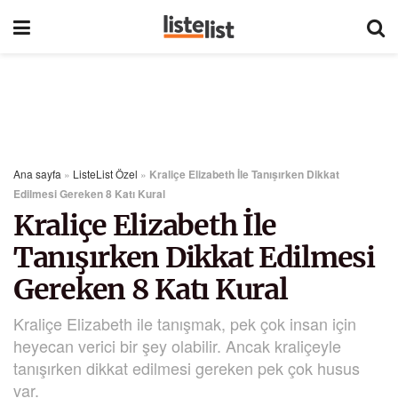
Ana sayfa
»
ListeList Özel
»
Kraliçe Elizabeth İle Tanışırken Dikkat
Edilmesi Gereken 8 Katı Kural
Kraliçe Elizabeth İle
Tanışırken Dikkat Edilmesi
Gereken 8 Katı Kural
Kraliçe Elizabeth ile tanışmak, pek çok insan için
heyecan verici bir şey olabilir. Ancak kraliçeyle
tanışırken dikkat edilmesi gereken pek çok husus
var.