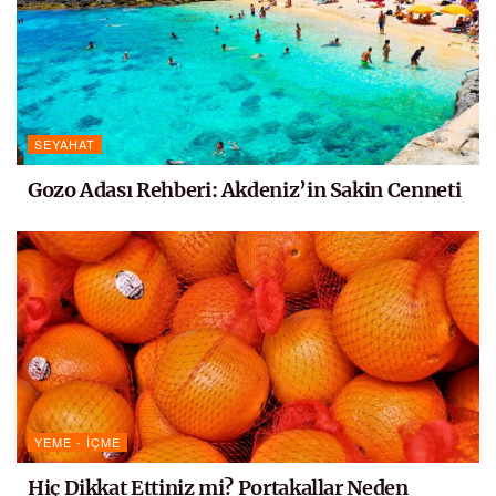
SEYAHAT
Gozo Adası Rehberi: Akdeniz’in Sakin Cenneti
YEME - İÇME
Hiç Dikkat Ettiniz mi? Portakallar Neden