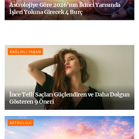
Astrolojiye Göre 2026’nın İkinci Yarısında
İşleri Yoluna Girecek 4 Burç
SAĞLIKLI YAŞAM
İnce Telli Saçları Güçlendiren ve Daha Dolgun
Gösteren 9 Öneri
ASTROLOJI