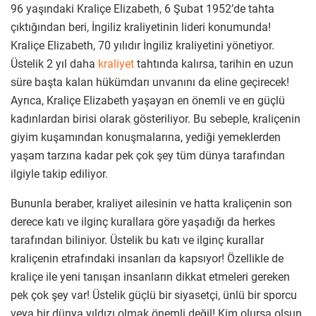
96 yaşındaki Kraliçe Elizabeth, 6 Şubat 1952’de tahta
çıktığından beri, İngiliz kraliyetinin lideri konumunda!
Kraliçe Elizabeth, 70 yılıdır İngiliz kraliyetini yönetiyor.
Üstelik 2 yıl daha
kraliyet
tahtında kalırsa, tarihin en uzun
süre başta kalan hükümdarı unvanını da eline geçirecek!
Ayrıca, Kraliçe Elizabeth yaşayan en önemli ve en güçlü
kadınlardan birisi olarak gösteriliyor. Bu sebeple, kraliçenin
giyim kuşamından konuşmalarına, yediği yemeklerden
yaşam tarzına kadar pek çok şey tüm dünya tarafından
ilgiyle takip ediliyor.
Bununla beraber, kraliyet ailesinin ve hatta kraliçenin son
derece katı ve ilginç kurallara göre yaşadığı da herkes
tarafından biliniyor. Üstelik bu katı ve ilginç kurallar
kraliçenin etrafındaki insanları da kapsıyor! Özellikle de
kraliçe ile yeni tanışan insanların dikkat etmeleri gereken
pek çok şey var! Üstelik güçlü bir siyasetçi, ünlü bir sporcu
veya bir dünya yıldızı olmak önemli değil! Kim olursa olsun,