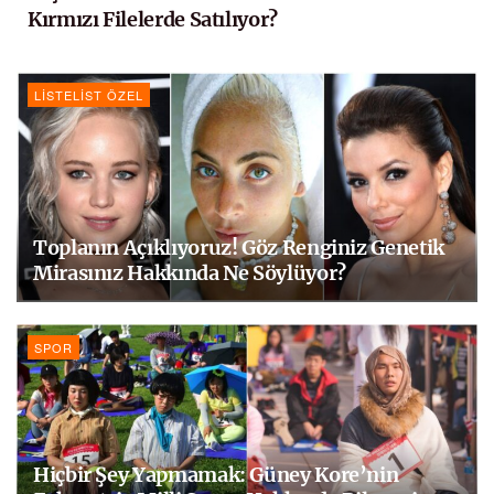
Kırmızı Filelerde Satılıyor?
LISTELIST ÖZEL
Toplanın Açıklıyoruz! Göz Renginiz Genetik
Mirasınız Hakkında Ne Söylüyor?
SPOR
Hiçbir Şey Yapmamak: Güney Kore’nin