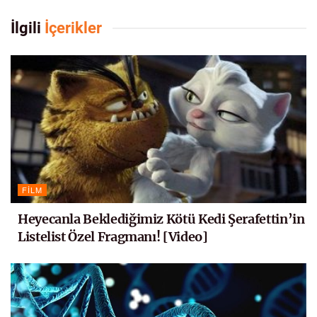
İlgili
İçerikler
FILM
Heyecanla Beklediğimiz Kötü Kedi Şerafettin’in
Listelist Özel Fragmanı! [Video]