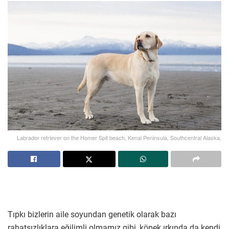
Labrador retriever on the Homer Spit beach, Kenai Peninsula, Southcentral Alaska.
Tıpkı bizlerin aile soyundan genetik olarak bazı
rahatsızlıklara eğilimli olmamız gibi, köpek ırkında da kendi