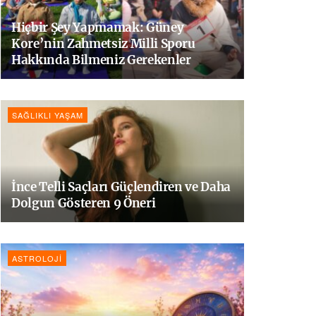
Hiçbir Şey Yapmamak: Güney
Kore’nin Zahmetsiz Milli Sporu
Hakkında Bilmeniz Gerekenler
SAĞLIKLI YAŞAM
İnce Telli Saçları Güçlendiren ve Daha
Dolgun Gösteren 9 Öneri
ASTROLOJI