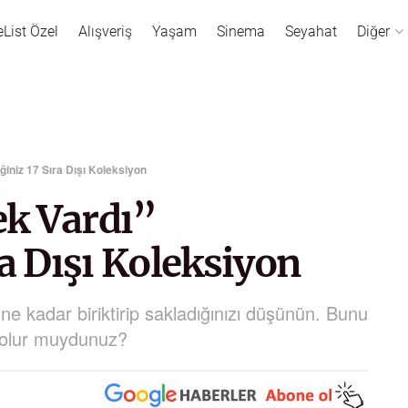
eList Özel
Alışveriş
Yaşam
Sinema
Seyahat
Diğer
iniz 17 Sıra Dışı Koleksiyon
k Vardı”
ra Dışı Koleksiyon
e kadar biriktirip sakladığınızı düşünün. Bunu
i olur muydunuz?