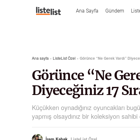
Ana Sayfa
Gündem
List
Ana sayfa
»
ListeList Özel
»
Görünce “Ne Gerek Vardı” Diyeceğ
Görünce “Ne Gere
Diyeceğiniz 17 Sı
Küçükken oynadığınız oyuncakları bugün
yapmış olsaydınız bir koleksiyon sahib
İrem Kabak
ListeList Özel