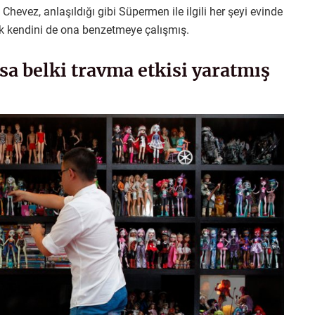
hevez, anlaşıldığı gibi Süpermen ile ilgili her şeyi evinde
rek kendini de ona benzetmeye çalışmış.
a belki travma etkisi yaratmış