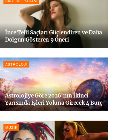
SAĞLIKLI YAŞAM
İnce Telli Saçları Güçlendiren ve Daha
Dolgun Gösteren 9 Öneri
ASTROLOJI
Astrolojiye Göre 2026’nın İkinci
Yarısında İşleri Yoluna Girecek 4 Burç
MÜZIK