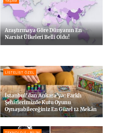
YAŞAM
Araştırmaya Göre Dünyanın En
Narsist Ülkeleri Belli Oldu!
LISTELIST ÖZEL
İstanbul’dan Ankara’ya: Farklı
Şehirlerimizde Kutu Oyunu
Oynayabileceğiniz En Güzel 12 Mekân
TEKNOLOJI - BILIM