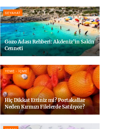
SEYAHAT
Gozo Adası Rehberi: Akdeniz’in Sakin
Cenneti
YEME - İÇME
Hiç Dikkat Ettiniz mi? Portakallar
Neden Kırmızı Filelerde Satılıyor?