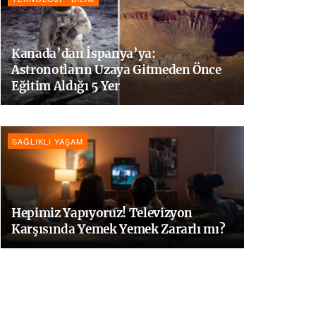
Kanada’dan İspanya’ya:
Astronotların Uzaya Gitmeden Önce
Eğitim Aldığı 5 Yer
SAĞLIKLI YAŞAM
Hepimiz Yapıyoruz! Televizyon
Karşısında Yemek Yemek Zararlı mı?