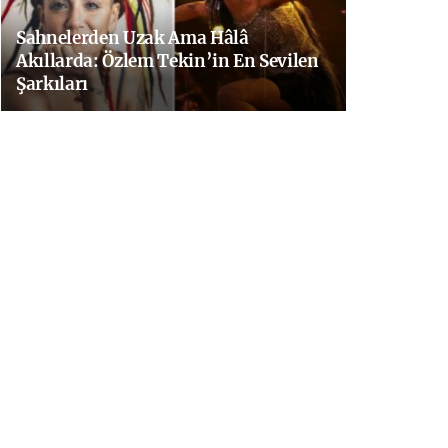
Sahnelerden Uzak Ama Hâlâ
Akıllarda: Özlem Tekin’in En Sevilen
Şarkıları