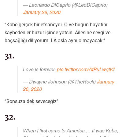
— Leonardo DiCaprio (@LeoDiCaprio)
January 26, 2020
“Kobe gerçek bir efsaneydi. O ve bugün hayatını
kaybedenler huzur içinde yatsın. Ailesine sevgi ve
başsağlığı diliyorum. LA asla aynı olmayacak.”
31.
Love is forever.
pic.twitter.com/AtPuLwqtKf
— Dwayne Johnson (@TheRock)
January
26, 2020
“Sonsuza dek seveceğiz”
32.
When I first came to America … it was Kobe,