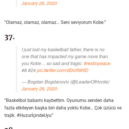
January 26, 2020
“Olamaz, olamaz, olamaz… Seni seviyorum Kobe.”
37.
I just lost my basketball father, there is no
one that has impacted my game more than
you Kobe… so sad and tragic.
#restinpeace
#8 #24
pic.twitter.com/dDcifl9hfD
— Bogdan Bogdanovic (@LeaderOfHorde)
January 26, 2020
“Basketbol babamı kaybettim. Oyunumu senden daha
fazla etkileyen başka biri daha yoktu Kobe… Çok üzücü ve
trajik. #HuzurİçindeUyu”