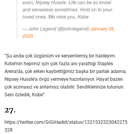
soon, Nipsey Hussle. Life can be so brutal
and senseless sometimes. Hold on to your
loved ones. We miss you, Kobe
— John Legend (@johnlegend)
January 26,
2020
“Şu anda çok üzgünüm ve sersemlemiş bir haldeyim.
Kobe’nin hepimiz için çok fazla anı yarattığı Staples
Arena’da, çok erken kaybettiğimiz başka bir parlak adama,
Nipsey Hussle’a övgü vermeye hazırlanıyor. Hayat bazen
çok acımasız ve anlamsız olabilir. Sevdiklerinize tutunun.
Seni özledik, Kobe”
27.
https://twitter.com/GiGiHadid/status/1221532323042275
328