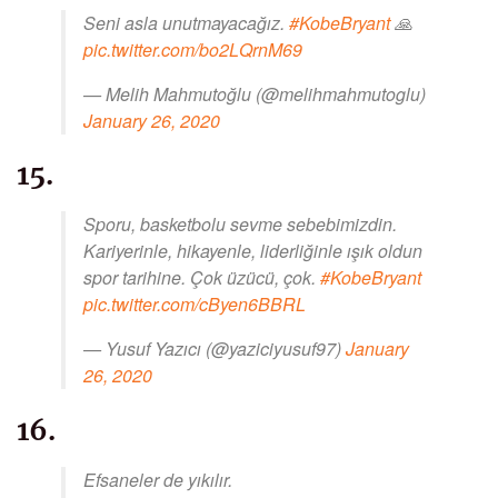
Seni asla unutmayacağız.
#KobeBryant
🙏
pic.twitter.com/bo2LQrnM69
— Melih Mahmutoğlu (@melihmahmutoglu)
January 26, 2020
15.
Sporu, basketbolu sevme sebebimizdin.
Kariyerinle, hikayenle, liderliğinle ışık oldun
spor tarihine. Çok üzücü, çok.
#KobeBryant
pic.twitter.com/cByen6BBRL
— Yusuf Yazıcı (@yaziciyusuf97)
January
26, 2020
16.
Efsaneler de yıkılır.