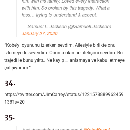
him with his family. Loved every interaction
with him. So broken by this tragedy. What a
loss… trying to understand & accept.
— Samuel L. Jackson (@SamuelLJackson)
January 27, 2020
“Kobe’yi oyununu izlerken sevdim. Ailesiyle birlikte onu
izlemeyi de severdim. Onunla olan her iletişimi sevdim. Bu
trajedi ie bunu yıktı.. Ne kayıp … anlamaya ve kabul etmeye
çalışıyorum.”
34.
https://twitter.com/JimCarrey/status/1221578889962459
138?s=20
35.
Just devastated to hear about
#KobeBryant
.