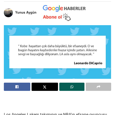
Yunus Aygün
Los Angeles Lakers takımının ve NBA’ın efsane oyuncusu