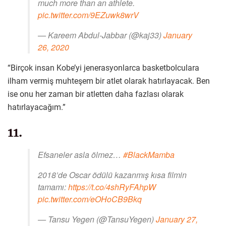
much more than an athlete.
pic.twitter.com/9EZuwk8wrV
— Kareem Abdul-Jabbar (@kaj33)
January
26, 2020
“Birçok insan Kobe’yi jenerasyonlarca basketbolculara
ilham vermiş muhteşem bir atlet olarak hatırlayacak. Ben
ise onu her zaman bir atletten daha fazlası olarak
hatırlayacağım.”
11.
Efsaneler asla ölmez…
#BlackMamba
2018’de Oscar ödülü kazanmış kısa filmin
tamamı:
https://t.co/4shRyFAhpW
pic.twitter.com/eOHoCB9Bkq
— Tansu Yegen (@TansuYegen)
January 27,