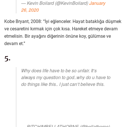
— Kevin Boilard (@KevinBoilard)
January
26, 2020
Kobe Bryant, 2008: “İyi eğlenceler. Hayat bataklığa düşmek
ve cesaretini kırmak için çok kısa. Hareket etmeye devam
etmelisin. Bir ayağını diğerinin önüne koy, gülümse ve
devam et.”
5.
Why does life have to be so unfair. It’s
always my question to god..why do u have to
do things like this.. I just can’t believe this.
— BITCHIMBELLATHORNE (@bellathorne)