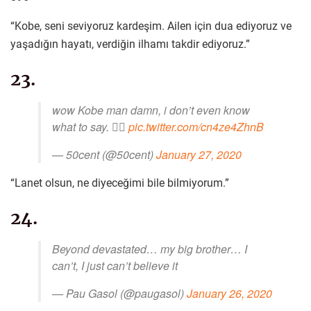
“Kobe, seni seviyoruz kardeşim. Ailen için dua ediyoruz ve
yaşadığın hayatı, verdiğin ilhamı takdir ediyoruz.”
23.
wow Kobe man damn, i don’t even know
what to say. 🤦‍♂️
pic.twitter.com/cn4ze4ZhnB
— 50cent (@50cent)
January 27, 2020
“Lanet olsun, ne diyeceğimi bile bilmiyorum.”
24.
Beyond devastated… my big brother… I
can’t, I just can’t believe it
— Pau Gasol (@paugasol)
January 26, 2020