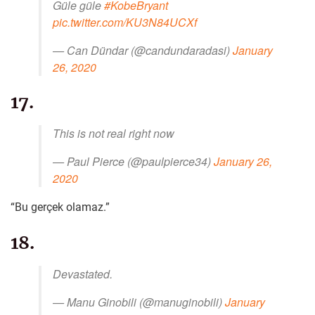
Güle güle
#KobeBryant
pic.twitter.com/KU3N84UCXf
— Can Dündar (@candundaradasi)
January
26, 2020
17.
This is not real right now
— Paul Pierce (@paulpierce34)
January 26,
2020
“Bu gerçek olamaz.”
18.
Devastated.
— Manu Ginobili (@manuginobili)
January