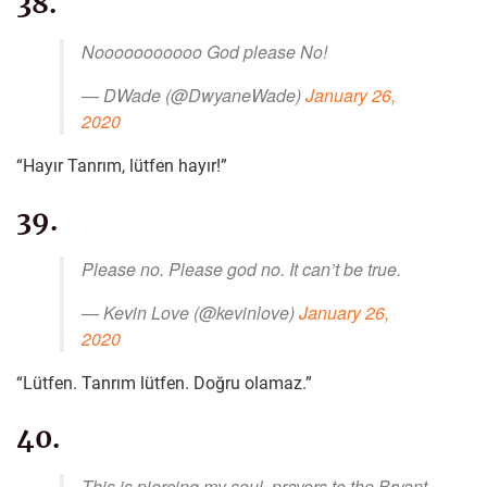
38.
Nooooooooooo God please No!
— DWade (@DwyaneWade)
January 26,
2020
“Hayır Tanrım, lütfen hayır!”
39.
Please no. Please god no. It can’t be true.
— Kevin Love (@kevinlove)
January 26,
2020
“Lütfen. Tanrım lütfen. Doğru olamaz.”
40.
This is piercing my soul, prayers to the Bryant