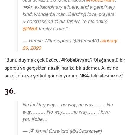
💔An extraordinary athlete, and a genuinely
kind, wonderful man. Sending love, prayers
& compassion to his family. To his entire
@NBA
family as well.
— Reese Witherspoon (@ReeseW)
January
26, 2020
“Bunu duymak çok üzücü. #KobeBryant.? Olağanüstü bir
sporcu ve gerçekten nazik, harika bir adamdı. Ailesine
sevgi, dua ve şefkat gönderiyorum. NBA’deli ailesine de.”
36.
No fucking way… no way, no way…….. No
way……… No way……no way…… I love
you Kobe…
— 🏁 Jamal Crawford (@JCrossover)