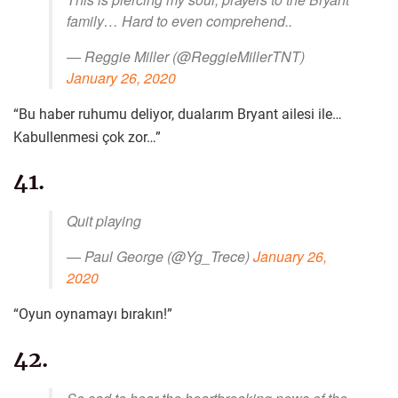
family… Hard to even comprehend..
— Reggie Miller (@ReggieMillerTNT)
January 26, 2020
“Bu haber ruhumu deliyor, dualarım Bryant ailesi ile…
Kabullenmesi çok zor…”
41.
Quit playing
— Paul George (@Yg_Trece)
January 26,
2020
“Oyun oynamayı bırakın!”
42.