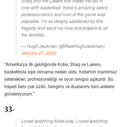
Shaq and the Lakers that made me fall in
love with basketball. Kobe’s amazing talent,
professionalism and love of the game was
palpable. I’m so deeply saddened by this
tragedy and send my love and prayers to all
the families.
— Hugh Jackman (@RealHughJackman)
January 27, 2020
“Amerika’ya ilk geldiğimde Kobe, Shaq ve Lakers,
basketbola aşık olmama neden oldu. Kobe’nin inanılmaz
yetenekleri, profesyonelliği ve oyun sevgisi aşikardı. Bu
trajedi beni çok üzdü. Sevgimi ve dualarımı tüm ailelere
gönderiyorum.”
33.
Loved watching Kobe play. Loved watching