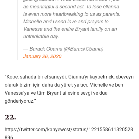
as meaningful a second act. To lose Gianna
is even more heartbreaking to us as parents.
Michelle and I send love and prayers to
Vanessa and the entire Bryant family on an
unthinkable day.
— Barack Obama (@BarackObama)
January 26, 2020
“Kobe, sahada bir efsaneydi. Gianna’yı kaybetmek, ebeveyn
olarak bizim için daha da yürek yakıcı. Michelle ve ben
Vanessa’ya ve tüm Bryant ailesine sevgi ve dua
gönderiyoruz.”
22.
https://twitter.com/kanyewest/status/1221558611320528
896