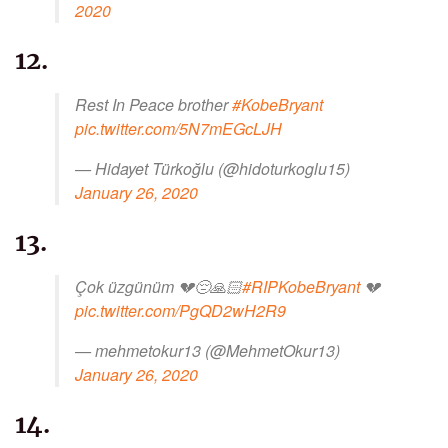
2020
12.
Rest In Peace brother
#KobeBryant
pic.twitter.com/5N7mEGcLJH
— Hidayet Türkoğlu (@hidoturkoglu15)
January 26, 2020
13.
Çok üzgünüm 💔😔🙏🏻
#RIPKobeBryant
💔
pic.twitter.com/PgQD2wH2R9
— mehmetokur13 (@MehmetOkur13)
January 26, 2020
14.