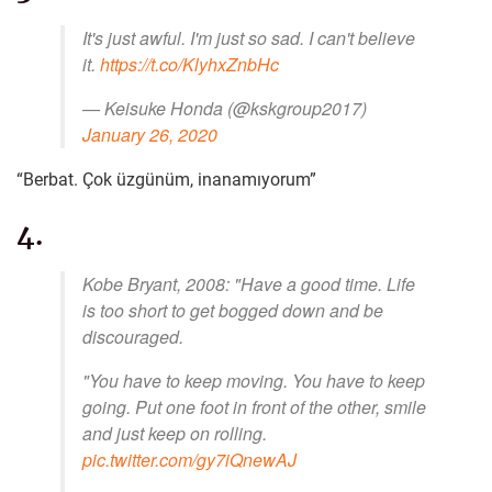
It's just awful. I'm just so sad. I can't believe
it.
https://t.co/KlyhxZnbHc
— Keisuke Honda (@kskgroup2017)
January 26, 2020
“Berbat. Çok üzgünüm, inanamıyorum”
4.
Kobe Bryant, 2008: "Have a good time. Life
is too short to get bogged down and be
discouraged.
"You have to keep moving. You have to keep
going. Put one foot in front of the other, smile
and just keep on rolling.
pic.twitter.com/gy7iQnewAJ