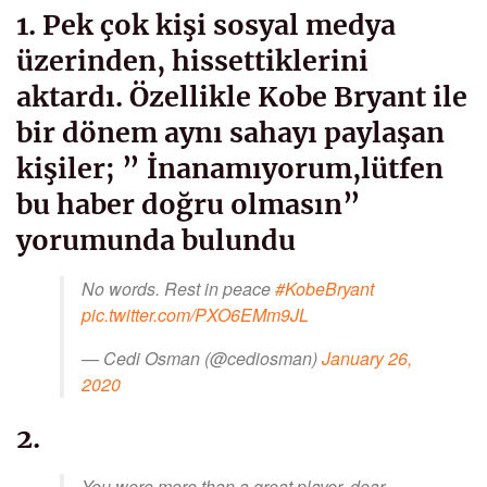
1. Pek çok kişi sosyal medya
üzerinden, hissettiklerini
aktardı. Özellikle Kobe Bryant ile
bir dönem aynı sahayı paylaşan
kişiler; ” İnanamıyorum,lütfen
bu haber doğru olmasın”
yorumunda bulundu
No words. Rest in peace
#KobeBryant
pic.twitter.com/PXO6EMm9JL
— Cedi Osman (@cediosman)
January 26,
2020
2.
You were more than a great player, dear