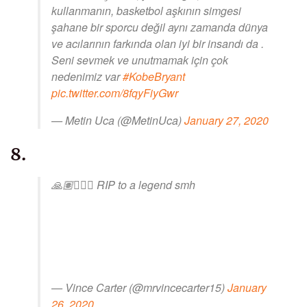
kullanmanın, basketbol aşkının simgesi
şahane bir sporcu değil aynı zamanda dünya
ve acılarının farkında olan iyi bir insandı da .
Seni sevmek ve unutmamak için çok
nedenimiz var
#KobeBryant
pic.twitter.com/8fqyFiyGwr
— Metin Uca (@MetinUca)
January 27, 2020
8.
🙏🏽🤦🏽‍♂️ RIP to a legend smh
— Vince Carter (@mrvincecarter15)
January
26, 2020