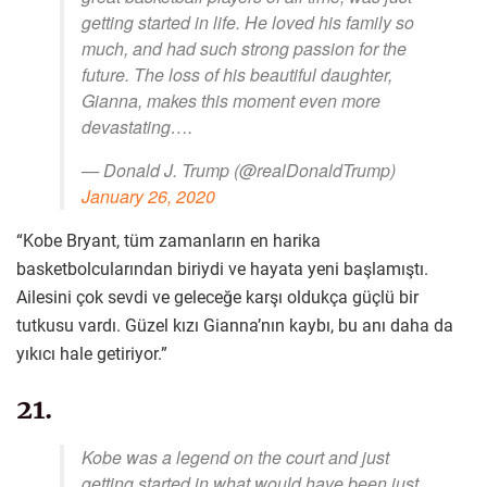
getting started in life. He loved his family so
much, and had such strong passion for the
future. The loss of his beautiful daughter,
Gianna, makes this moment even more
devastating….
— Donald J. Trump (@realDonaldTrump)
January 26, 2020
“Kobe Bryant, tüm zamanların en harika
basketbolcularından biriydi ve hayata yeni başlamıştı.
Ailesini çok sevdi ve geleceğe karşı oldukça güçlü bir
tutkusu vardı. Güzel kızı Gianna’nın kaybı, bu anı daha da
yıkıcı hale getiriyor.”
21.
Kobe was a legend on the court and just
getting started in what would have been just