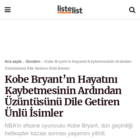
Ana sayfa
»
Gündem
»
Kobe Bryant’ın Hayatını Kaybetmesinin Ardından
Üzüntüsünü Dile Getiren Ünlü İsimler
Kobe Bryant’ın Hayatını
Kaybetmesinin Ardından
Üzüntüsünü Dile Getiren
Ünlü İsimler
NBA'ın efsane oyuncusu Kobe Bryant, dün geçirdiği
helikopter kazası sonrası yaşamını yitirdi.