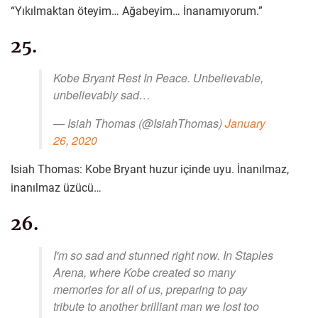
“Yıkılmaktan öteyim… Ağabeyim… İnanamıyorum.”
25.
Kobe Bryant Rest In Peace. Unbelievable,
unbelievably sad…
— Isiah Thomas (@IsiahThomas)
January
26, 2020
Isiah Thomas: Kobe Bryant huzur içinde uyu. İnanılmaz,
inanılmaz üzücü…
26.
I'm so sad and stunned right now. In Staples
Arena, where Kobe created so many
memories for all of us, preparing to pay
tribute to another brilliant man we lost too