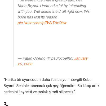
Kobe Bryant. I learned a lot by interacting
with you. Will delete the draft right now, this
book has lost its reason
pic.twitter.com/pZWyT8xObw
— Paulo Coelho (@paulocoelho)
January
26, 2020
“Harika bir oyuncudan daha fazlasıydın, sevgili Kobe
Bryant. Seninle tanışarak çok şey öğrendim. Bu kitap artık
nedenini kaybetti ve taslak şimdi silinecek.”
3.