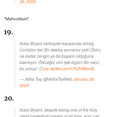
26, 2020
“Mahvoldum”
19.
Kobe Bryant helikopter kazasında ölmüş.
Üzüldüm be! Bir dakika sonramız yok! Ölüm,
ne kadar zengin ya da başarılı olduğuna
bakmıyor. Öleceğiz olm işte bigün! Bir varız,
bir yokuz! 🙁
pic.twitter.com/l75ZHWurGL
— Atilla Taş (@AtillaTasNet)
January 26,
2020
20.
Kobe Bryant, despite being one of the truly
great basketball players of all time, was just