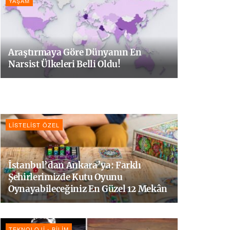
YAŞAM
Araştırmaya Göre Dünyanın En
Narsist Ülkeleri Belli Oldu!
LISTELIST ÖZEL
İstanbul’dan Ankara’ya: Farklı
Şehirlerimizde Kutu Oyunu
Oynayabileceğiniz En Güzel 12 Mekân
TEKNOLOJI - BILIM