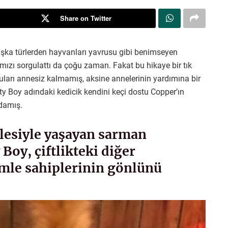
Share on Twitter
aşka türlerden hayvanları yavrusu gibi benimseyen
ımızı sorgulattı da çoğu zaman. Fakat bu hikaye bir tık
ruları annesiz kalmamış, aksine annelerinin yardımına bir
etty Boy adındaki kedicik kendini keçi dostu Copper’ın
damış.
ilesiyle yaşayan sarman
 Boy, çiftlikteki diğer
imle sahiplerinin gönlünü