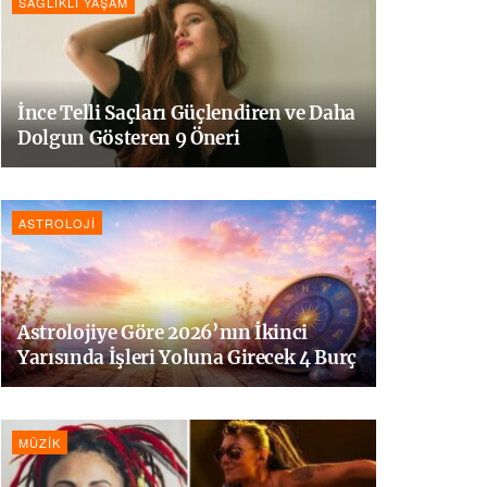
SAĞLIKLI YAŞAM
İnce Telli Saçları Güçlendiren ve Daha
Dolgun Gösteren 9 Öneri
ASTROLOJI
Astrolojiye Göre 2026’nın İkinci
Yarısında İşleri Yoluna Girecek 4 Burç
MÜZIK