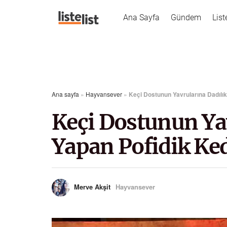
Ana Sayfa
Gündem
List
Ana sayfa
»
Hayvansever
»
Keçi Dostunun Yavrularına Dadılık
Keçi Dostunun Ya
Yapan Pofidik Ked
Merve Akşit
Hayvansever