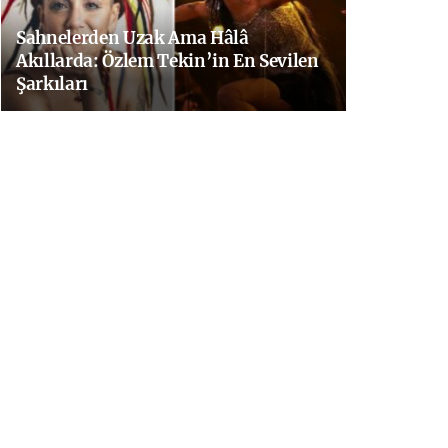
Sahnelerden Uzak Ama Hâlâ
Akıllarda: Özlem Tekin’in En Sevilen
Şarkıları