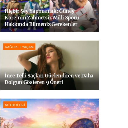
Hiçbir Şey Yapmamak: Güney
Kore’nin Zahmetsiz Milli Sporu
Hakkında Bilmeniz Gerekenler
SAĞLIKLI YAŞAM
İnce Telli Saçları Güçlendiren ve Daha
Dolgun Gösteren 9 Öneri
ASTROLOJI