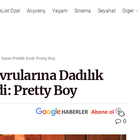
eList Özel
Alışveriş
Yaşam
Sinema
Seyahat
Diğer
 Yapan Pofidik Kedi: Pretty Boy
vrularına Dadılık
i: Pretty Boy
0