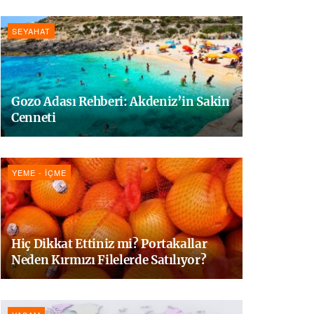
SEYAHAT
Gozo Adası Rehberi: Akdeniz’in Sakin
Cenneti
YEME - İÇME
Hiç Dikkat Ettiniz mi? Portakallar
Neden Kırmızı Filelerde Satılıyor?