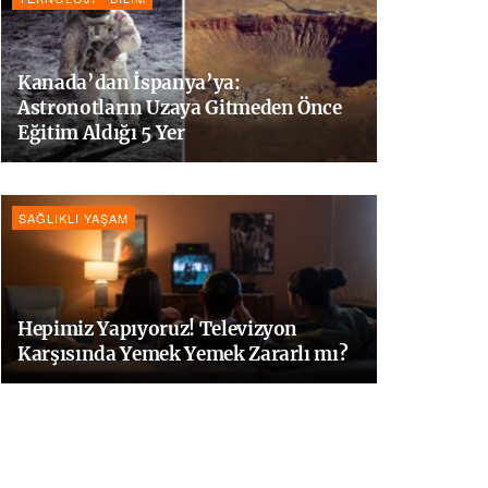
Kanada’dan İspanya’ya:
Astronotların Uzaya Gitmeden Önce
Eğitim Aldığı 5 Yer
SAĞLIKLI YAŞAM
Hepimiz Yapıyoruz! Televizyon
Karşısında Yemek Yemek Zararlı mı?