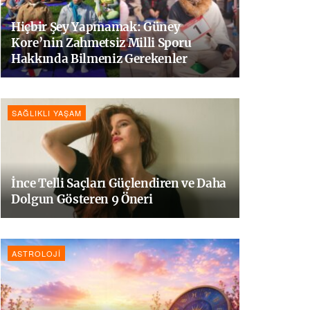
Hiçbir Şey Yapmamak: Güney
Kore’nin Zahmetsiz Milli Sporu
Hakkında Bilmeniz Gerekenler
SAĞLIKLI YAŞAM
İnce Telli Saçları Güçlendiren ve Daha
Dolgun Gösteren 9 Öneri
ASTROLOJI