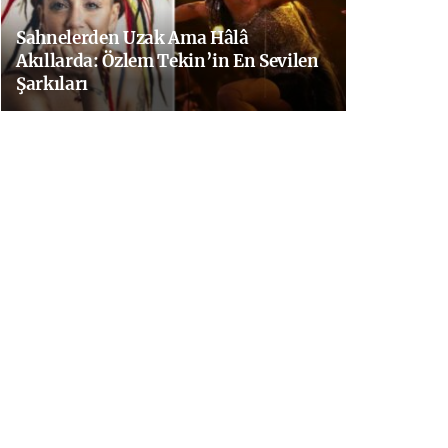
Sahnelerden Uzak Ama Hâlâ
Akıllarda: Özlem Tekin’in En Sevilen
Şarkıları