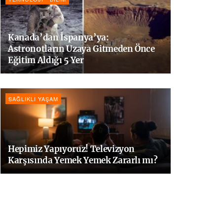
Kanada’dan İspanya’ya:
Astronotların Uzaya Gitmeden Önce
Eğitim Aldığı 5 Yer
SAĞLIKLI YAŞAM
Hepimiz Yapıyoruz! Televizyon
Karşısında Yemek Yemek Zararlı mı?