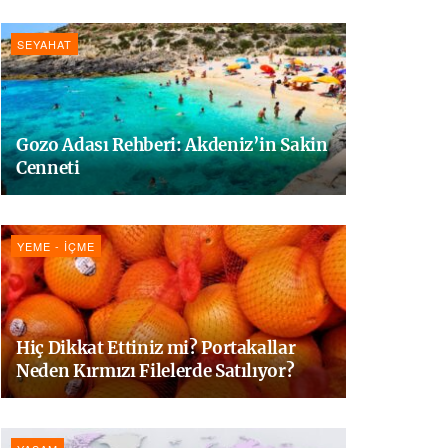
SEYAHAT
Gozo Adası Rehberi: Akdeniz’in Sakin
Cenneti
YEME - İÇME
Hiç Dikkat Ettiniz mi? Portakallar
Neden Kırmızı Filelerde Satılıyor?