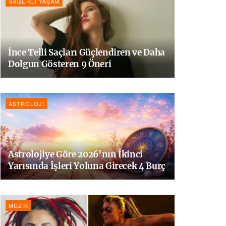
SAĞLIKLI YAŞAM
İnce Telli Saçları Güçlendiren ve Daha
Dolgun Gösteren 9 Öneri
ASTROLOJI
Astrolojiye Göre 2026’nın İkinci
Yarısında İşleri Yoluna Girecek 4 Burç
MÜZIK