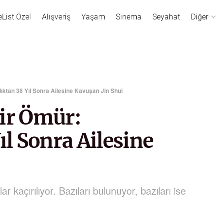
eList Özel
Alışveriş
Yaşam
Sinema
Seyahat
Diğer
dıktan 38 Yıl Sonra Ailesine Kavuşan Jin Shui
Bir Ömür:
ıl Sonra Ailesine
 kaçırılıyor. Bazıları bulunuyor, bazıları ise