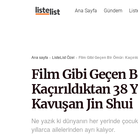
Ana Sayfa
Gündem
List
Ana sayfa
»
ListeList Özel
»
Film Gibi Geçen Bir Ömür: Kaçırıl
Film Gibi Geçen 
Kaçırıldıktan 38 Y
Kavuşan Jin Shui
Ne yazık ki dünyanın her yerinde çocuklar
yıllarca ailelerinden ayrı kalıyor.