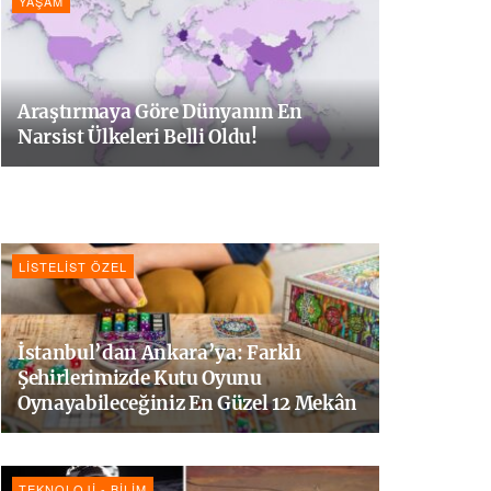
YAŞAM
Araştırmaya Göre Dünyanın En
Narsist Ülkeleri Belli Oldu!
LISTELIST ÖZEL
İstanbul’dan Ankara’ya: Farklı
Şehirlerimizde Kutu Oyunu
Oynayabileceğiniz En Güzel 12 Mekân
TEKNOLOJI - BILIM