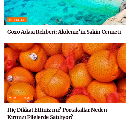
SEYAHAT
Gozo Adası Rehberi: Akdeniz’in Sakin Cenneti
YEME - İÇME
Hiç Dikkat Ettiniz mi? Portakallar Neden
Kırmızı Filelerde Satılıyor?