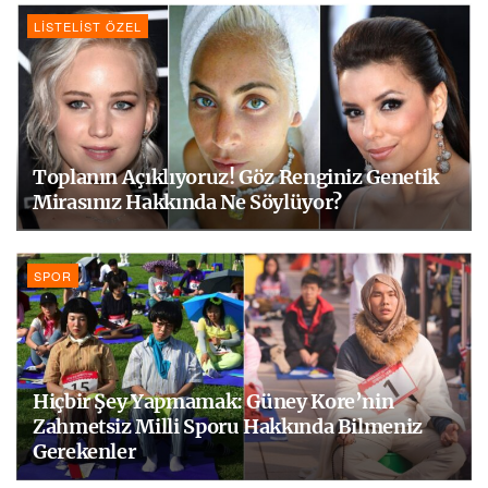
LISTELIST ÖZEL
Toplanın Açıklıyoruz! Göz Renginiz Genetik
Mirasınız Hakkında Ne Söylüyor?
SPOR
Hiçbir Şey Yapmamak: Güney Kore’nin
Zahmetsiz Milli Sporu Hakkında Bilmeniz
Gerekenler