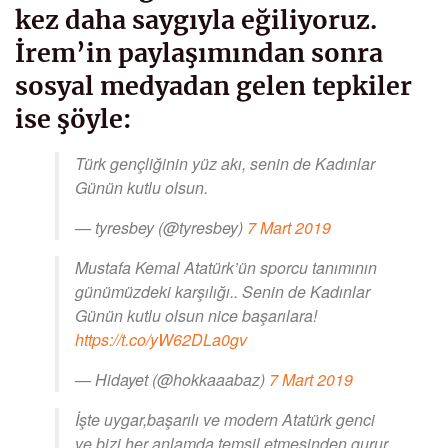
kez daha saygıyla eğiliyoruz.
İrem’in paylaşımından sonra
sosyal medyadan gelen tepkiler
ise şöyle:
Türk gençliğinin yüz akı, senin de Kadınlar
Günün kutlu olsun.
— tyresbey (@tyresbey)
7 Mart 2019
Mustafa Kemal Atatürk’ün sporcu tanımının
günümüzdeki karşılığı.. Senin de Kadınlar
Günün kutlu olsun nice başarılara!
https://t.co/yW62DLa0gv
— Hidayet (@hokkaaabaz)
7 Mart 2019
İşte uygar,başarılı ve modern Atatürk genci
ve bizi her anlamda temsil etmesinden gurur