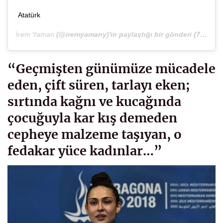
Atatürk
İrem Yaman
(@iremyamany)'in paylaştığı bir gönderi (
7 Mar, 2019, 7:19öö PST
“Geçmişten günümüze mücadele
eden, çift süren, tarlayı eken;
sırtında kağnı ve kucağında
çocuğuyla kar kış demeden
cepheye malzeme taşıyan, o
fedakar yüce kadınlar…”