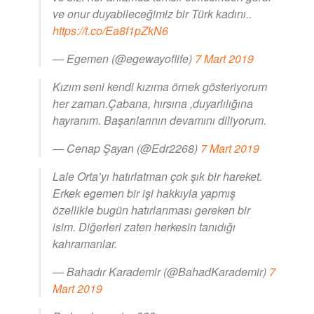
ve onur duyabileceğimiz bir Türk kadını..
https://t.co/Ea8f1pZkN6
— Egemen (@egewayoflife)
7 Mart 2019
Kızım seni kendi kızıma örnek gösteriyorum
her zaman.Çabana, hırsına ,duyarlılığına
hayranım. Başarılarının devamını diliyorum.
— Cenap Şayan (@Edr2268)
7 Mart 2019
Lale Orta’yı hatırlatman çok şık bir hareket.
Erkek egemen bir işi hakkıyla yapmış
özellikle bugün hatırlanması gereken bir
isim. Diğerleri zaten herkesin tanıdığı
kahramanlar.
— Bahadır Karademir (@BahadKarademir)
7
Mart 2019