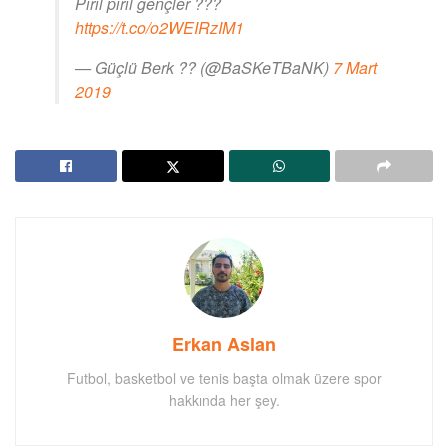
Pırıl pırıl gençler ???
https://t.co/o2WEIRzIM1
— Güçlü Berk ?? (@BaSKeTBaNK)
7 Mart
2019
Erkan Aslan
Futbol, basketbol ve tenis başta olmak üzere spor
hakkında her şey.