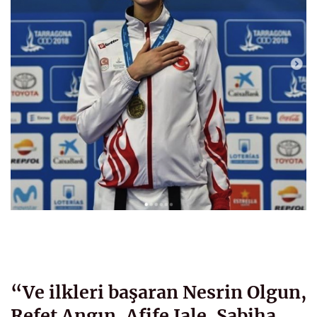
“Ve ilkleri başaran Nesrin Olgun,
Refet Angın, Afife Jale, Sabiha