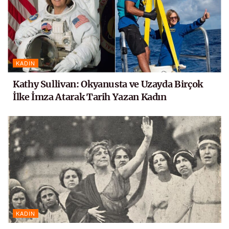
KADIN
Kathy Sullivan: Okyanusta ve Uzayda Birçok
İlke İmza Atarak Tarih Yazan Kadın
KADIN