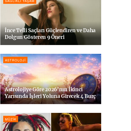
SAĞLIKLI YAŞAM
İnce Telli Saçları Güçlendiren ve Daha
Dolgun Gösteren 9 Öneri
ASTROLOJI
Astrolojiye Göre 2026’nın İkinci
Yarısında İşleri Yoluna Girecek 4 Burç
MÜZIK