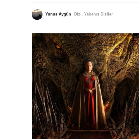
Yunus Aygün
Dizi
,
Yabancı Diziler