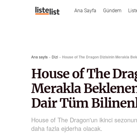
Ana Sayfa
Gündem
List
Ana sayfa
»
Dizi
»
House of The Dragon Dizisinin Merakla Bek
House of The Dra
Merakla Beklenen
Dair Tüm Bilinen
House of The Dragon'un ikinci sezonun
daha fazla ejderha olacak.