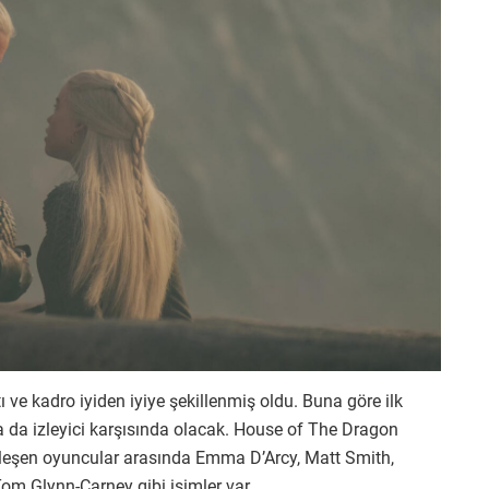
tı ve kadro iyiden iyiye şekillenmiş oldu. Buna göre ilk
 da izleyici karşısında olacak. House of The Dragon
inleşen oyuncular arasında Emma D’Arcy, Matt Smith,
om Glynn-Carney gibi isimler var.