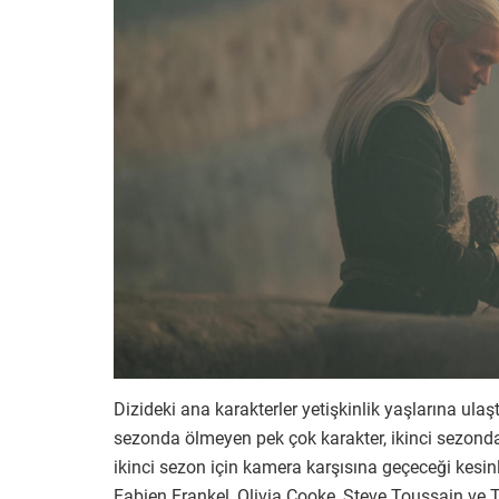
Dizideki ana karakterler yetişkinlik yaşlarına ulaş
sezonda ölmeyen pek çok karakter, ikinci sezonda
ikinci sezon için kamera karşısına geçeceği kes
Fabien Frankel, Olivia Cooke, Steve Toussain ve T