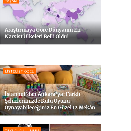
YAŞAM
Araştırmaya Göre Dünyanın En
Narsist Ülkeleri Belli Oldu!
LISTELIST ÖZEL
İstanbul’dan Ankara’ya: Farklı
Şehirlerimizde Kutu Oyunu
Oynayabileceğiniz En Güzel 12 Mekân
TEKNOLOJI - BILIM