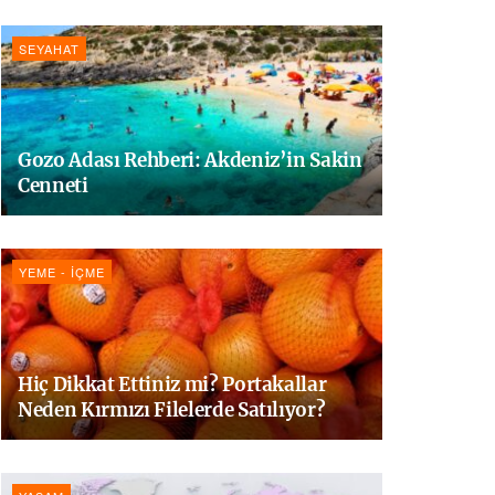
SEYAHAT
Gozo Adası Rehberi: Akdeniz’in Sakin
Cenneti
YEME - İÇME
Hiç Dikkat Ettiniz mi? Portakallar
Neden Kırmızı Filelerde Satılıyor?