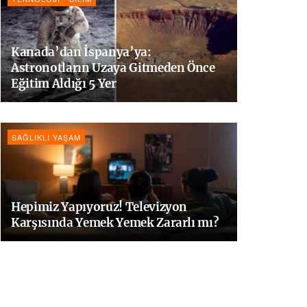
Kanada’dan İspanya’ya:
Astronotların Uzaya Gitmeden Önce
Eğitim Aldığı 5 Yer
SAĞLIKLI YAŞAM
Hepimiz Yapıyoruz! Televizyon
Karşısında Yemek Yemek Zararlı mı?