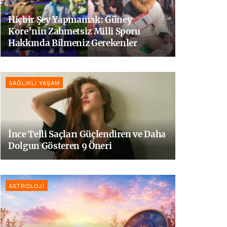
Hiçbir Şey Yapmamak: Güney
Kore’nin Zahmetsiz Milli Sporu
Hakkında Bilmeniz Gerekenler
SAĞLIKLI YAŞAM
İnce Telli Saçları Güçlendiren ve Daha
Dolgun Gösteren 9 Öneri
ASTROLOJI