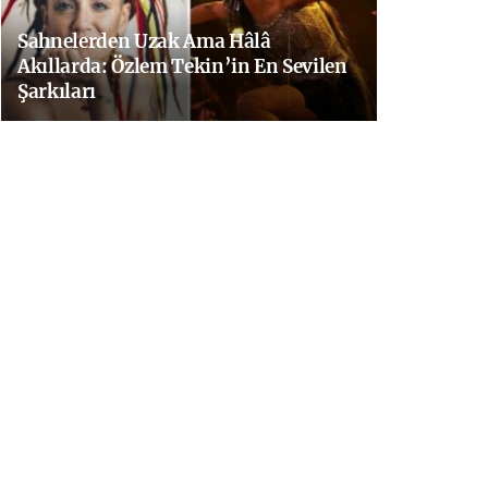
Sahnelerden Uzak Ama Hâlâ
Akıllarda: Özlem Tekin’in En Sevilen
Şarkıları