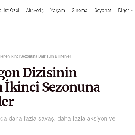
eList Özel
Alışveriş
Yaşam
Sinema
Seyahat
Diğer
lenen İkinci Sezonuna Dair Tüm Bilinenler
gon Dizisinin
 İkinci Sezonuna
ler
da daha fazla savaş, daha fazla aksiyon ve