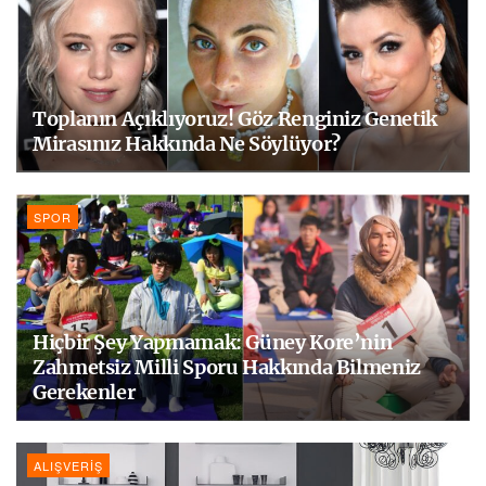
Toplanın Açıklıyoruz! Göz Renginiz Genetik
Mirasınız Hakkında Ne Söylüyor?
SPOR
Hiçbir Şey Yapmamak: Güney Kore’nin
Zahmetsiz Milli Sporu Hakkında Bilmeniz
Gerekenler
ALIŞVERIŞ