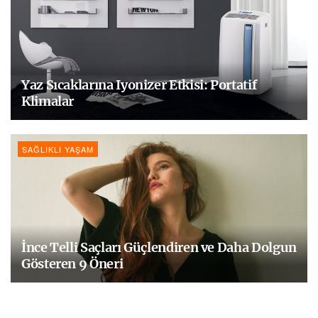
Yaz Sıcaklarına Iyonizer Etkisi: Portatif
Klimalar
SAĞLIKLI YAŞAM
İnce Telli Saçları Güçlendiren ve Daha Dolgun
Gösteren 9 Öneri